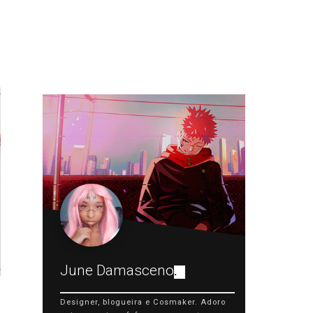
June Damasceno
.
Designer, blogueira e Cosmaker. Adoro