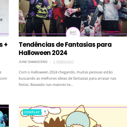
s +
Tendências de Fantasias para
Halloween 2024
JUNE DAMASCENO
2 YEARS AGO
e
Com o Halloween 2024 chegando, muitas pessoas estão
, com
buscando as melhores ideias de fantasias para arrasar nas
festas. Baseado nas maiores te...
COSPLAY