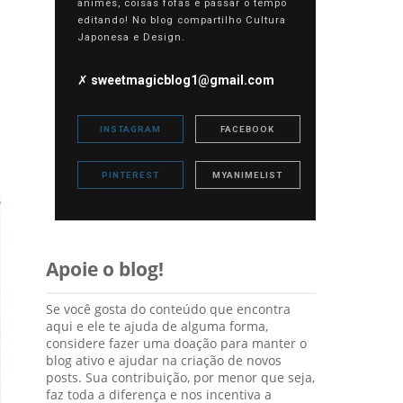
animes, coisas fofas e passar o tempo
editando! No blog compartilho Cultura
Japonesa e Design.
✗
sweetmagicblog1@gmail.com
INSTAGRAM
FACEBOOK
PINTEREST
MYANIMELIST
Apoie o blog!
Se você gosta do conteúdo que encontra
aqui e ele te ajuda de alguma forma,
considere fazer uma doação para manter o
blog ativo e ajudar na criação de novos
posts. Sua contribuição, por menor que seja,
faz toda a diferença e nos incentiva a