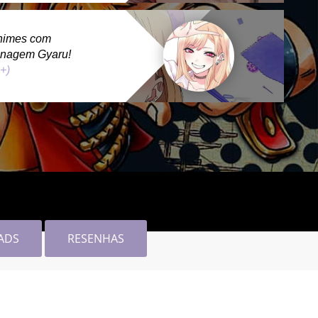
nimes com
onagem Gyaru!
 +)
ADS
RESENHAS