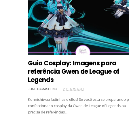
Guia Cosplay: Imagens para
referência Gwen de League of
Legends
JUNE DAMASCENO
2 YEARS AGO
Konnichiwaa fadinhas e elfos! Se você está se preparando 
confeccionar o cosplay da Gwen de League of Legends ou
precisa de referências...