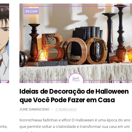
DECOR
Ideias de Decoração de Halloween
que Você Pode Fazer em Casa
JUNE DAMASCENO
2 YEARS AGO
Konnichiwaa fadinhas e elfos! O Halloween é uma época do ano
nte,
que permite soltar a criatividade e transformar sua casa em um