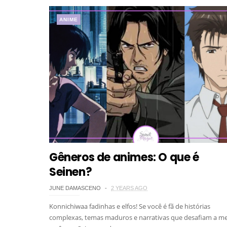
ANIME
Gêneros de animes: O que é
Seinen?
JUNE DAMASCENO
2 YEARS AGO
Konnichiwaa fadinhas e elfos! Se você é fã de histórias
complexas, temas maduros e narrativas que desafiam a me