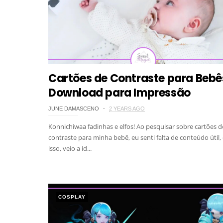
Cartões de Contraste para Bebê
Download para Impressão
JUNE DAMASCENO
2 YEARS AGO
Konnichiwaa fadinhas e elfos! Ao pesquisar sobre cartões d
contraste para minha bebê, eu senti falta de conteúdo útil
isso, veio a id...
COSPLAY