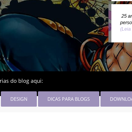
25 a
pers
(Leia
rias do blog aqui:
DESIGN
DICAS PARA BLOGS
DOWNLO