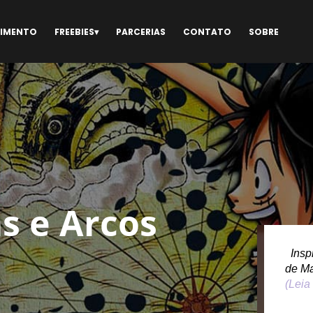
NIMENTO
FREEBIES
PARCERIAS
CONTATO
SOBRE
s e Arcos
Inspi
de M
(Leia