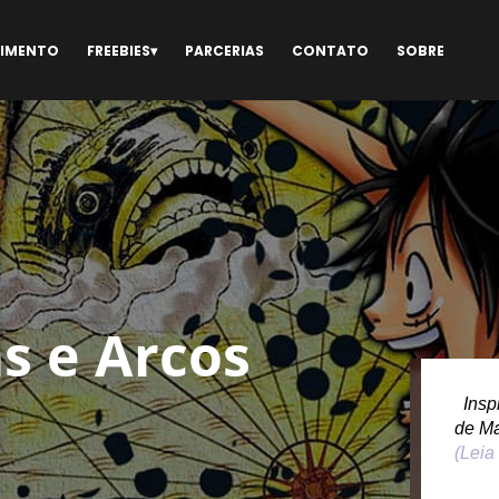
NIMENTO
FREEBIES
PARCERIAS
CONTATO
SOBRE
s e Arcos
Inspi
de M
(Leia