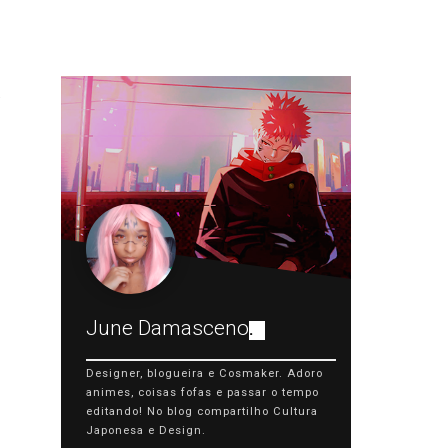
June Damasceno
.
Designer, blogueira e Cosmaker. Adoro
animes, coisas fofas e passar o tempo
editando! No blog compartilho Cultura
Japonesa e Design.