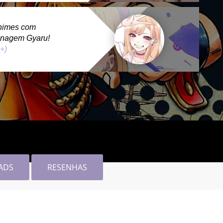
nimes com
onagem Gyaru!
 +)
ADS
RESENHAS