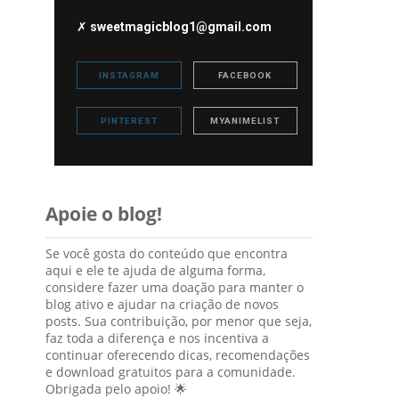
✗
sweetmagicblog1@gmail.com
INSTAGRAM
FACEBOOK
PINTEREST
MYANIMELIST
Apoie o blog!
Se você gosta do conteúdo que encontra
aqui e ele te ajuda de alguma forma,
considere fazer uma doação para manter o
blog ativo e ajudar na criação de novos
posts. Sua contribuição, por menor que seja,
faz toda a diferença e nos incentiva a
continuar oferecendo dicas, recomendações
e download gratuitos para a comunidade.
Obrigada pelo apoio! 🌟