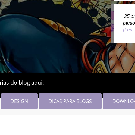
25 a
pers
(Leia
rias do blog aqui:
DESIGN
DICAS PARA BLOGS
DOWNLO