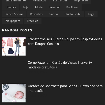
Entretenimento
HTML/CSS
Ilustrações
Inspiração
Lifestyle
Loja
Moda
Pessoal
Publipost
Redes Sociais
Resenhas
Sanrio
Studio Ghibli
Tags
Wallpapers
Freebies
RANDOM POSTS
Transforme seu Guarda-Roupa em Cosplay! Ideias
com Roupas Casuais
Jul 03, 2025
Como Fazer um Cartão de Visitas Incrível (+
modelos gratuitos!)
Jun 27, 2025
Cartões de Contraste para Bebês + Download para
Impressão
Oct 24, 2024