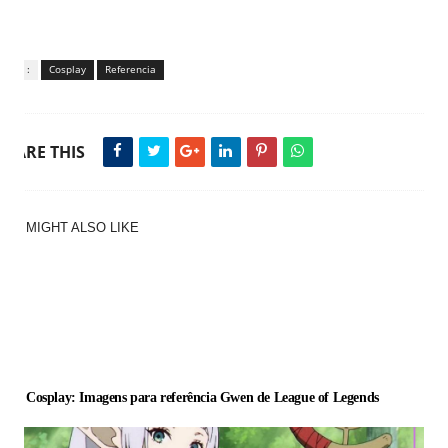
Tags :
Cosplay
Referencia
SHARE THIS
YOU MIGHT ALSO LIKE
Guia Cosplay: Imagens para referência Gwen de League of Legends