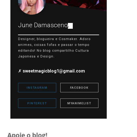
June Damasceno
.
Designer, blogueira e Cosmaker. Adoro
animes, coisas fofas e passar o tempo
editando! No blog compartilho Cultura
Japonesa e Design.
✗
sweetmagicblog1@gmail.com
INSTAGRAM
FACEBOOK
PINTEREST
MYANIMELIST
Apoie o blog!