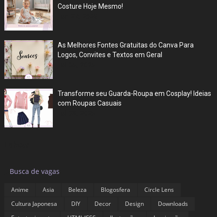
Costure Hoje Mesmo!
Jun 27, 2026
As Melhores Fontes Gratuitas do Canva Para
Logos, Convites e Textos em Geral
Jul 05, 2025
Transforme seu Guarda-Roupa em Cosplay! Ideias
com Roupas Casuais
Jul 03, 2025
Labels
▶
Busca de vagas
Anime
Asia
Beleza
Blogosfera
Circle Lens
Cultura Japonesa
DIY
Decor
Design
Downloads