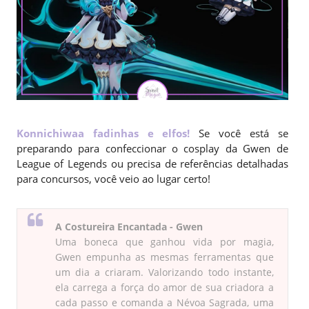
Konnichiwaa fadinhas e elfos!
Se você está se
preparando para confeccionar o cosplay da Gwen de
League of Legends ou precisa de referências detalhadas
para concursos, você veio ao lugar certo!
A Costureira Encantada - Gwen
Uma boneca que ganhou vida por magia,
Gwen empunha as mesmas ferramentas que
um dia a criaram. Valorizando todo instante,
ela carrega a força do amor de sua criadora a
cada passo e comanda a Névoa Sagrada, uma