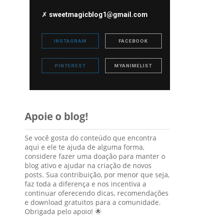
✗
sweetmagicblog1@gmail.com
INSTAGRAM
FACEBOOK
PINTEREST
MYANIMELIST
Apoie o blog!
Se você gosta do conteúdo que encontra
aqui e ele te ajuda de alguma forma,
considere fazer uma doação para manter o
blog ativo e ajudar na criação de novos
posts. Sua contribuição, por menor que seja,
faz toda a diferença e nos incentiva a
continuar oferecendo dicas, recomendações
e download gratuitos para a comunidade.
Obrigada pelo apoio! 🌟