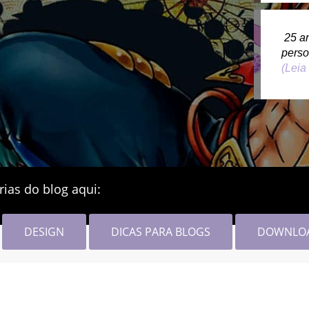
25 a
pers
(Leia
rias do blog aqui:
DESIGN
DICAS PARA BLOGS
DOWNLO