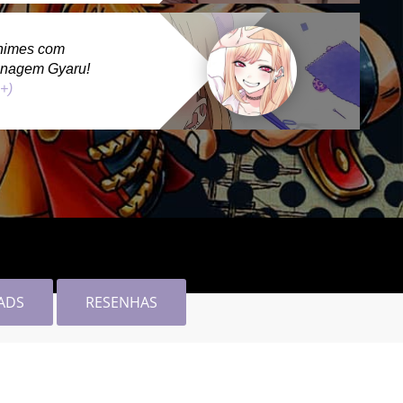
nimes com
onagem Gyaru!
 +)
ADS
RESENHAS