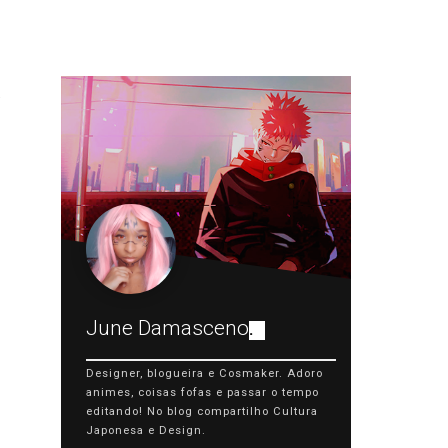
June Damasceno
.
Designer, blogueira e Cosmaker. Adoro
animes, coisas fofas e passar o tempo
editando! No blog compartilho Cultura
Japonesa e Design.