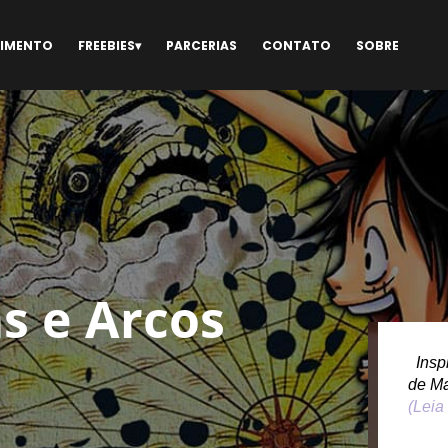
NIMENTO
FREEBIES
PARCERIAS
CONTATO
SOBRE
s e Arcos
Inspi
de M
(Leia