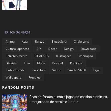
Jul 03, 2025
Labels
▶
Busca de vagas
Anime
Asia
Beleza
Blogosfera
Circle Lens
Cultura Japonesa
DIY
Decor
Design
Downloads
Entretenimento
HTML/CSS
Ilustrações
Inspiração
Lifestyle
Loja
Moda
Pessoal
Publipost
Redes Sociais
Resenhas
Sanrio
Studio Ghibli
Tags
Wallpapers
Freebies
RANDOM POSTS
Ecos de fantasia: entre jogos de cassino e animes,
uma jornada de heróis e lendas
Feb 24, 2024