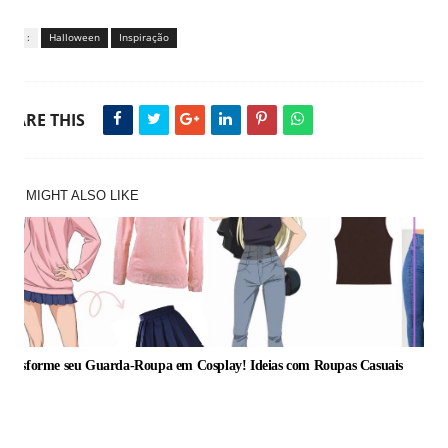
Tags :
Halloween
Inspiração
SHARE THIS
YOU MIGHT ALSO LIKE
Transforme seu Guarda-Roupa em Cosplay! Ideias com Roupas Casuais