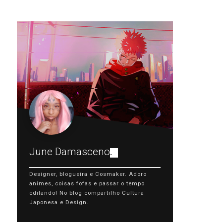
June Damasceno
.
Designer, blogueira e Cosmaker. Adoro
animes, coisas fofas e passar o tempo
editando! No blog compartilho Cultura
Japonesa e Design.