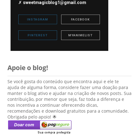
✗
sweetmagicblog1@gmail.com
INSTAGRAM
FACEBOOK
PINTEREST
MYANIMELIST
Apoie o blog!
Se você gosta do conteúdo que encontra aqui e ele te
ajuda de alguma forma, considere fazer uma doação para
manter o blog ativo e ajudar na criação de novos posts. Sua
contribuição, por menor que seja, faz toda a diferença e
nos incentiva a continuar oferecendo dicas,
recomendações e download gratuitos para a comunidade.
Obrigada pelo apoio! 🌟