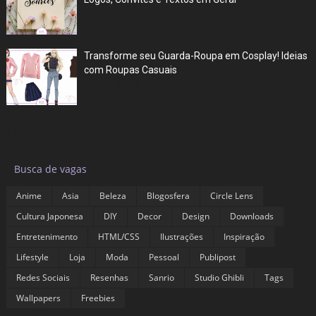
Jul 05, 2025
Transforme seu Guarda-Roupa em Cosplay! Ideias
com Roupas Casuais
Jul 03, 2025
Labels
▶
Busca de vagas
Anime
Asia
Beleza
Blogosfera
Circle Lens
Cultura Japonesa
DIY
Decor
Design
Downloads
Entretenimento
HTML/CSS
Ilustrações
Inspiração
Lifestyle
Loja
Moda
Pessoal
Publipost
Redes Sociais
Resenhas
Sanrio
Studio Ghibli
Tags
Wallpapers
Freebies