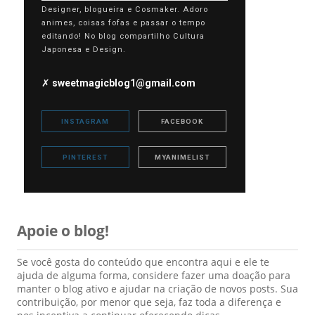
Designer, blogueira e Cosmaker. Adoro
animes, coisas fofas e passar o tempo
editando! No blog compartilho Cultura
Japonesa e Design.
✗
sweetmagicblog1@gmail.com
INSTAGRAM
FACEBOOK
PINTEREST
MYANIMELIST
Apoie o blog!
Se você gosta do conteúdo que encontra aqui e ele te
ajuda de alguma forma, considere fazer uma doação para
manter o blog ativo e ajudar na criação de novos posts. Sua
contribuição, por menor que seja, faz toda a diferença e