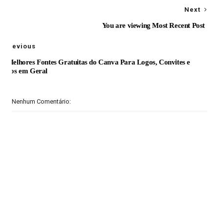
Next
You are viewing Most Recent Post
Previous
As Melhores Fontes Gratuitas do Canva Para Logos, Convites e
Textos em Geral
Nenhum Comentário: