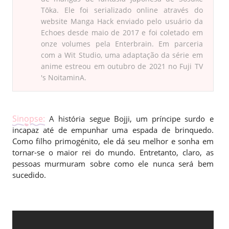
Tōka. Ele foi serializado online através do
website Manga Hack enviado pelo usuário da
Echoes desde maio de 2017 e foi coletado em
onze volumes pela Enterbrain. Em parceria
com a Wit Studio, uma adaptação da série em
anime estreou em outubro de 2021 no Fuji TV
's NoitaminA.
Sinopse:
A história segue Bojji, um príncipe surdo e
incapaz até de empunhar uma espada de brinquedo.
Como filho primogénito, ele dá seu melhor e sonha em
tornar-se o maior rei do mundo. Entretanto, claro, as
pessoas murmuram sobre como ele nunca será bem
sucedido.