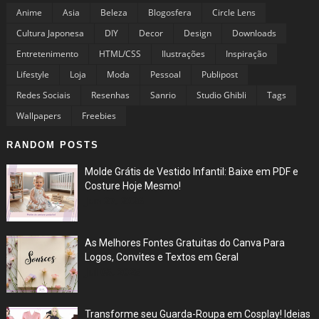
Anime
Asia
Beleza
Blogosfera
Circle Lens
Cultura Japonesa
DIY
Decor
Design
Downloads
Entretenimento
HTML/CSS
Ilustrações
Inspiração
Lifestyle
Loja
Moda
Pessoal
Publipost
Redes Sociais
Resenhas
Sanrio
Studio Ghibli
Tags
Wallpapers
Freebies
RANDOM POSTS
Molde Grátis de Vestido Infantil: Baixe em PDF e
Costure Hoje Mesmo!
Jun 27, 2026
As Melhores Fontes Gratuitas do Canva Para
Logos, Convites e Textos em Geral
Jul 05, 2025
Transforme seu Guarda-Roupa em Cosplay! Ideias