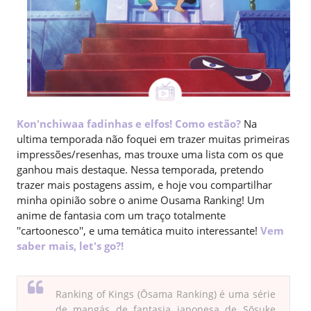
Kon'nchiwaa fadinhas e elfos! Como estão?
Na
ultima temporada não foquei em trazer muitas primeiras
impressões/resenhas, mas trouxe uma lista com os que
ganhou mais destaque. Nessa temporada, pretendo
trazer mais postagens assim, e hoje vou compartilhar
minha opinião sobre o anime Ousama Ranking! Um
anime de fantasia com um traço totalmente
''cartoonesco'', e uma temática muito interessante!
Vem
saber mais, let's go?!
Ranking of Kings (Ōsama Ranking) é uma série
de mangás de fantasia japonesa de Sōsuke