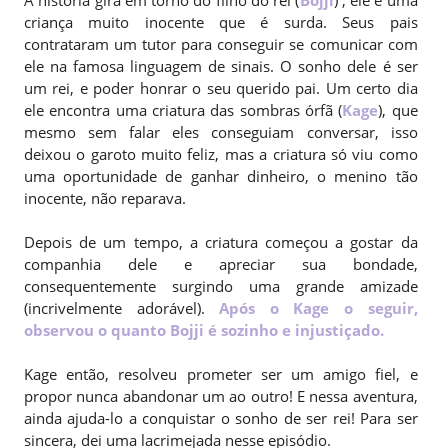
A história gira em torno do filho do rei (
Bojji
) , ele é uma
criança muito inocente que é surda. Seus pais
contrataram um tutor para conseguir se comunicar com
ele na famosa linguagem de sinais. O sonho dele é ser
um rei, e poder honrar o seu querido pai. Um certo dia
ele encontra uma criatura das sombras órfã (
Kage
), que
mesmo sem falar eles conseguiam conversar, isso
deixou o garoto muito feliz, mas a criatura só viu como
uma oportunidade de ganhar dinheiro, o menino tão
inocente, não reparava.
Depois de um tempo, a criatura começou a gostar da
companhia dele e apreciar sua bondade,
consequentemente surgindo uma grande amizade
(incrivelmente adorável).
Após o Kage o seguir,
observou o quanto Bojji é sozinho e injustiçado.
Kage então, resolveu prometer ser um amigo fiel, e
propor nunca abandonar um ao outro! E nessa aventura,
ainda ajuda-lo a conquistar o sonho de ser rei! Para ser
sincera, dei uma lacrimejada nesse episódio.