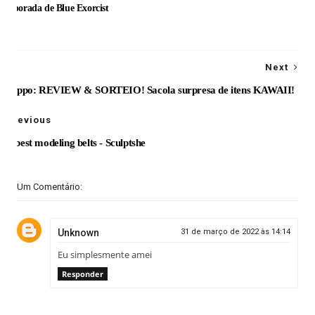
Temporada de Blue Exorcist
Next
Blippo: REVIEW & SORTEIO! Sacola surpresa de itens KAWAII!
Previous
The best modeling belts - Sculptshe
Um Comentário:
Unknown
31 de março de 2022 às 14:14
Eu simplesmente amei
Responder