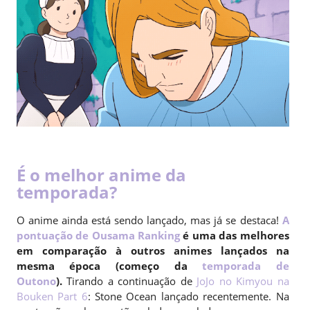
É o melhor anime da
temporada?
O anime ainda está sendo lançado, mas já se destaca!
A
pontuação de Ousama Ranking
é uma das melhores
em comparação à outros animes lançados na
mesma época (começo da
temporada de
Outono
).
Tirando a continuação de
JoJo no Kimyou na
Bouken Part 6
: Stone Ocean lançado recentemente. Na