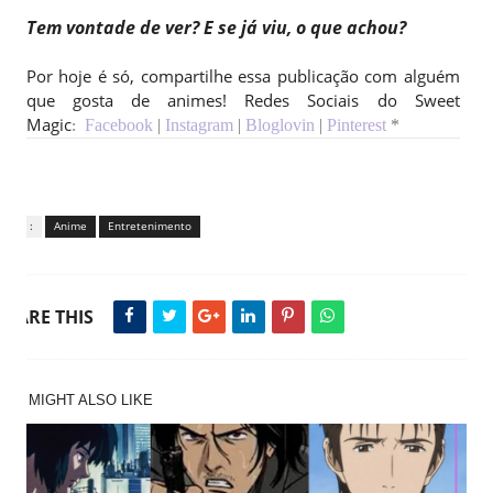
Tem vontade de ver? E se já viu, o que achou?
Por hoje é só, compartilhe essa publicação com alguém
que gosta de animes! Redes Sociais do Sweet
Magic
Facebook
|
Instagram
|
Bloglovin
|
Pinterest
*
:
Tags :
Anime
Entretenimento
SHARE THIS
YOU MIGHT ALSO LIKE