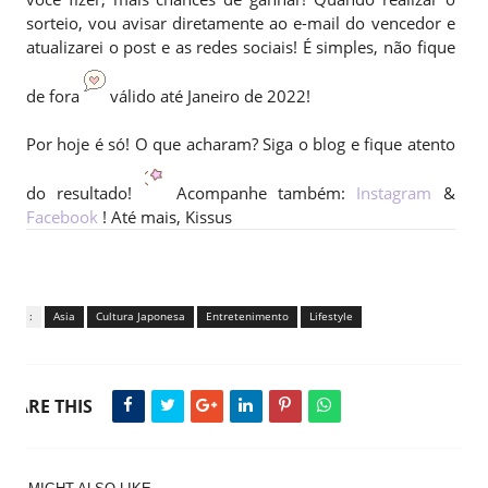
sorteio, vou avisar diretamente ao e-mail do vencedor e
atualizarei o post e as redes sociais! É simples, não fique
de fora
válido até Janeiro de 2022!
Por hoje é só! O que acharam? Siga o blog e fique atento
do resultado!
Acompanhe também:
Instagram
&
Facebook
! Até mais, Kissus
Tags :
Asia
Cultura Japonesa
Entretenimento
Lifestyle
SHARE THIS