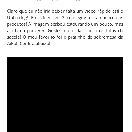
Claro que eu não iria deixar falta um vídeo rápido estilo
Unboxing! Em vídeo você consegue o tamanho dos
produtos! A imagem acabou estourando um pouco, mas
ainda dá para ver! Gostei muito das coisinhas fofas da
sacola! O meu favorito foi o pratinho de sobremesa da
Aiko!! Confira abaixo!