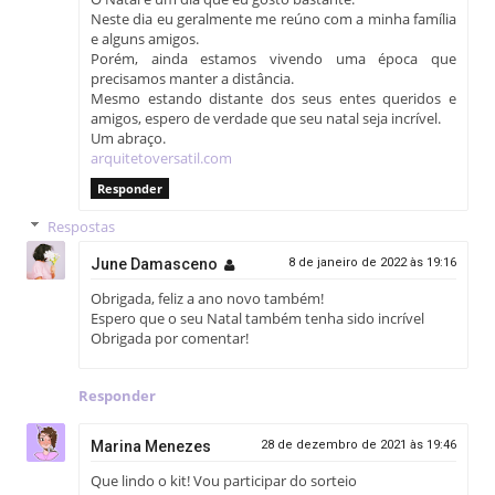
Neste dia eu geralmente me reúno com a minha família
e alguns amigos.
Porém, ainda estamos vivendo uma época que
precisamos manter a distância.
Mesmo estando distante dos seus entes queridos e
amigos, espero de verdade que seu natal seja incrível.
Um abraço.
arquitetoversatil.com
Responder
Respostas
June Damasceno
8 de janeiro de 2022 às 19:16
Obrigada, feliz a ano novo também!
Espero que o seu Natal também tenha sido incrível
Obrigada por comentar!
Responder
Marina Menezes
28 de dezembro de 2021 às 19:46
Que lindo o kit! Vou participar do sorteio