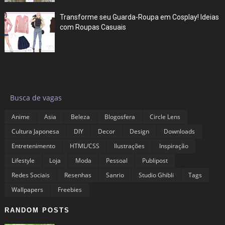
Transforme seu Guarda-Roupa em Cosplay! Ideias
com Roupas Casuais
Jul 03, 2025
Labels
▶
Busca de vagas
Anime
Asia
Beleza
Blogosfera
Circle Lens
Cultura Japonesa
DIY
Decor
Design
Downloads
Entretenimento
HTML/CSS
Ilustrações
Inspiração
Lifestyle
Loja
Moda
Pessoal
Publipost
Redes Sociais
Resenhas
Sanrio
Studio Ghibli
Tags
Wallpapers
Freebies
RANDOM POSTS