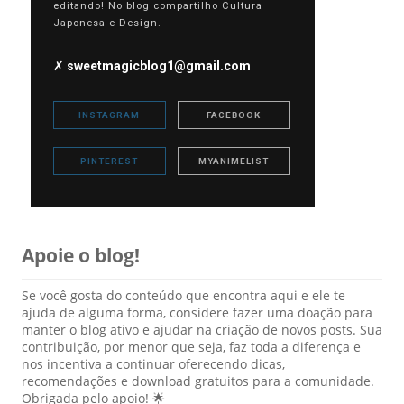
editando! No blog compartilho Cultura
Japonesa e Design.
✗
sweetmagicblog1@gmail.com
INSTAGRAM
FACEBOOK
PINTEREST
MYANIMELIST
Apoie o blog!
Se você gosta do conteúdo que encontra aqui e ele te
ajuda de alguma forma, considere fazer uma doação para
manter o blog ativo e ajudar na criação de novos posts. Sua
contribuição, por menor que seja, faz toda a diferença e
nos incentiva a continuar oferecendo dicas,
recomendações e download gratuitos para a comunidade.
Obrigada pelo apoio! 🌟