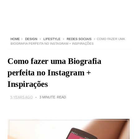
HOME
DESIGN
LIFESTYLE
REDES SOCIAIS
COMO FAZER UMA
BIOGRAFIA PERFEITA NO INSTAGRAM + INSPIRAÇÕES
Como fazer uma Biografia
perfeita no Instagram +
Inspirações
5 YEARS AGO
3 MINUTE
READ