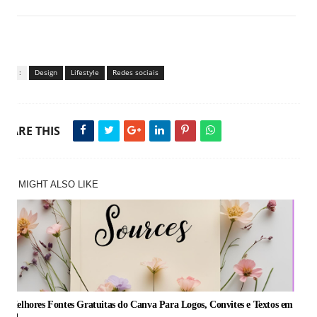
Tags :
Design
Lifestyle
Redes sociais
SHARE THIS
YOU MIGHT ALSO LIKE
s Melhores Fontes Gratuitas do Canva Para Logos, Convites e Textos em