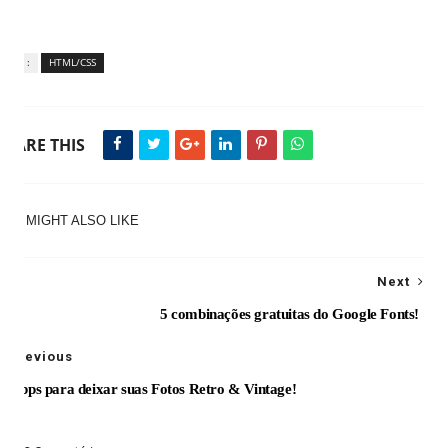
Tags :
HTML/CSS
SHARE THIS
YOU MIGHT ALSO LIKE
Next
5 combinações gratuitas do Google Fonts!
Previous
12 apps para deixar suas Fotos Retro & Vintage!