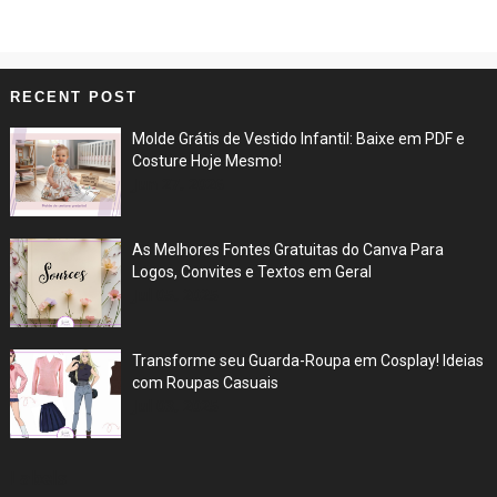
RECENT POST
Molde Grátis de Vestido Infantil: Baixe em PDF e
Costure Hoje Mesmo!
Jun 27, 2026
As Melhores Fontes Gratuitas do Canva Para
Logos, Convites e Textos em Geral
Jul 05, 2025
Transforme seu Guarda-Roupa em Cosplay! Ideias
com Roupas Casuais
Jul 03, 2025
Labels