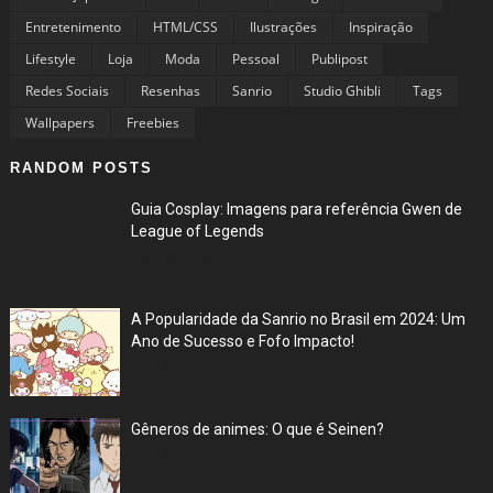
Entretenimento
HTML/CSS
Ilustrações
Inspiração
Lifestyle
Loja
Moda
Pessoal
Publipost
Redes Sociais
Resenhas
Sanrio
Studio Ghibli
Tags
Wallpapers
Freebies
RANDOM POSTS
Guia Cosplay: Imagens para referência Gwen de
League of Legends
Sep 06, 2024
A Popularidade da Sanrio no Brasil em 2024: Um
Ano de Sucesso e Fofo Impacto!
Sep 05, 2024
Gêneros de animes: O que é Seinen?
Sep 04, 2024