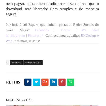
pelo pagso, basta apenas adicionar o seu e-mail que o
download será liberado! Bem simples e de maneira
segura!
Por hoje é só! Espero que tenham gostado!
Redes Sociais do
Sweet Magic:
Facebook
|
Twitter
|
We heart
It
|
Bloglovin
|
Pinterest
*
Conheça meu trabalho:
JD Design e
Web
! Até mais, Kissus!
Tags :
freebies
Redes sociais
SHARE THIS
YOU MIGHT ALSO LIKE