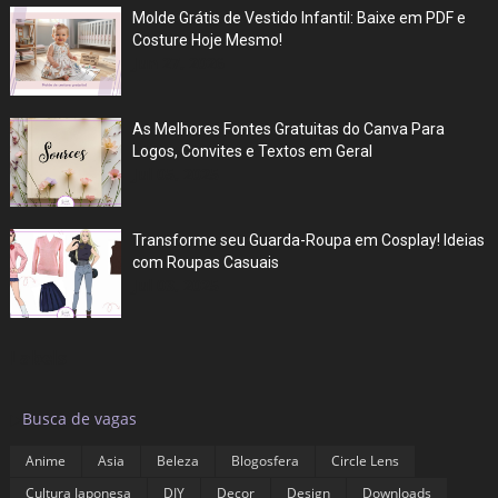
Molde Grátis de Vestido Infantil: Baixe em PDF e
Costure Hoje Mesmo!
Jun 27, 2026
As Melhores Fontes Gratuitas do Canva Para
Logos, Convites e Textos em Geral
Jul 05, 2025
Transforme seu Guarda-Roupa em Cosplay! Ideias
com Roupas Casuais
Jul 03, 2025
Labels
▶
Busca de vagas
Anime
Asia
Beleza
Blogosfera
Circle Lens
Cultura Japonesa
DIY
Decor
Design
Downloads