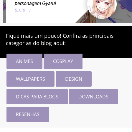
personagem Gyaru!
(Leia +)
Fique mais um pouco! Confira as principais
categorias do blog aqui:
ANIMES
COSPLAY
WALLPAPERS
DESIGN
DICAS PARA BLOGS
DOWNLOADS
RESENHAS