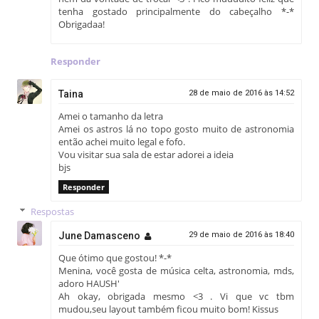
tenha gostado principalmente do cabeçalho *-*
Obrigadaa!
Responder
Taina
28 de maio de 2016 às 14:52
Amei o tamanho da letra
Amei os astros lá no topo gosto muito de astronomia
então achei muito legal e fofo.
Vou visitar sua sala de estar adorei a ideia
bjs
Responder
Respostas
June Damasceno
29 de maio de 2016 às 18:40
Que ótimo que gostou! *-*
Menina, você gosta de música celta, astronomia, mds,
adoro HAUSH'
Ah okay, obrigada mesmo <3 . Vi que vc tbm
mudou,seu layout também ficou muito bom! Kissus