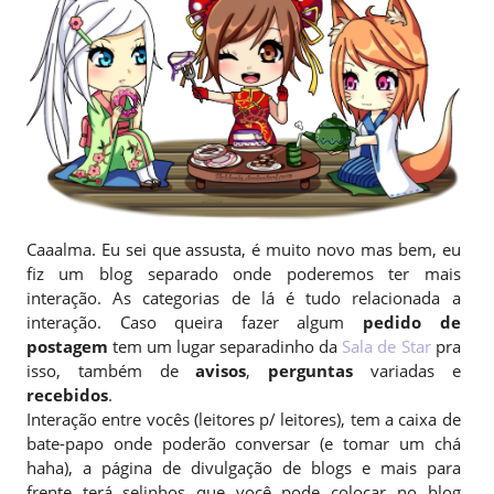
Caaalma. Eu sei que assusta, é muito novo mas bem, eu
fiz um blog separado onde poderemos ter mais
interação. As categorias de lá é tudo relacionada a
interação. Caso queira fazer algum
pedido de
postagem
tem um lugar separadinho da
Sala de Star
pra
isso, também de
avisos
,
perguntas
variadas e
recebidos
.
Interação entre vocês (leitores p/ leitores), tem a caixa de
bate-papo onde poderão conversar (e tomar um chá
haha), a página de divulgação de blogs e mais para
frente terá selinhos que você pode colocar no blog