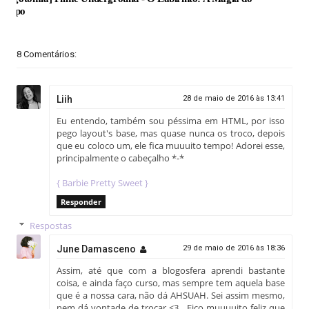
Tempo
8 Comentários:
Liih
28 de maio de 2016 às 13:41
Eu entendo, também sou péssima em HTML, por isso
pego layout's base, mas quase nunca os troco, depois
que eu coloco um, ele fica muuuito tempo! Adorei esse,
principalmente o cabeçalho *-*
{ Barbie Pretty Sweet }
Responder
Respostas
June Damasceno
29 de maio de 2016 às 18:36
Assim, até que com a blogosfera aprendi bastante
coisa, e ainda faço curso, mas sempre tem aquela base
que é a nossa cara, não dá AHSUAH. Sei assim mesmo,
nem dá vontade de trocar <3 . Fico muuuuito feliz que