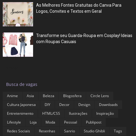
As Melhores Fontes Gratuitas do Canva Para
Logos, Convites e Textos em Geral
Jul 05, 2025
Transforme seu Guarda-Roupa em Cosplay! Ideias
com Roupas Casuais
Jul 03, 2025
Labels
▶
Busca de vagas
Anime
Asia
Beleza
Blogosfera
Circle Lens
Cultura Japonesa
DIY
Decor
Design
Downloads
Entretenimento
HTML/CSS
Ilustrações
Inspiração
Lifestyle
Loja
Moda
Pessoal
Publipost
Redes Sociais
Resenhas
Sanrio
Studio Ghibli
Tags