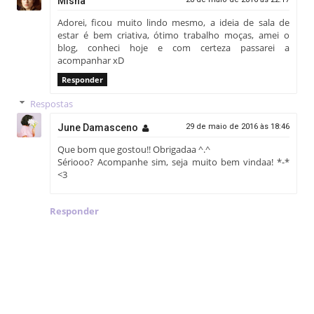
Misha
Adorei, ficou muito lindo mesmo, a ideia de sala de
estar é bem criativa, ótimo trabalho moças, amei o
blog, conheci hoje e com certeza passarei a
acompanhar xD
Responder
Respostas
June Damasceno
29 de maio de 2016 às 18:46
Que bom que gostou!! Obrigadaa ^.^
Sériooo? Acompanhe sim, seja muito bem vindaa! *-*
<3
Responder