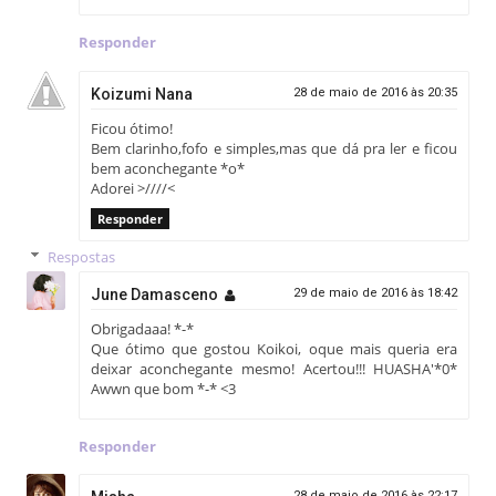
Responder
Koizumi Nana
28 de maio de 2016 às 20:35
Ficou ótimo!
Bem clarinho,fofo e simples,mas que dá pra ler e ficou
bem aconchegante *o*
Adorei >////<
Responder
Respostas
June Damasceno
29 de maio de 2016 às 18:42
Obrigadaaa! *-*
Que ótimo que gostou Koikoi, oque mais queria era
deixar aconchegante mesmo! Acertou!!! HUASHA'*0*
Awwn que bom *-* <3
Responder
28 de maio de 2016 às 22:17