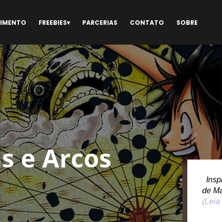
NIMENTO
FREEBIES
PARCERIAS
CONTATO
SOBRE
s e Arcos
Inspi
de M
(Leia