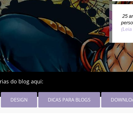
25 a
pers
(Leia
rias do blog aqui:
DESIGN
DICAS PARA BLOGS
DOWNLO