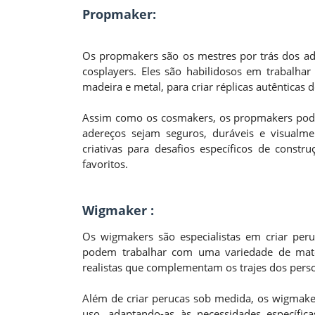
Propmaker:
Os propmakers são os mestres por trás dos ad
cosplayers. Eles são habilidosos em trabalh
madeira e metal, para criar réplicas autênticas
Assim como os cosmakers, os propmakers pode
adereços sejam seguros, duráveis e visualm
criativas para desafios específicos de const
favoritos.
Wigmaker :
Os wigmakers são especialistas em criar peruc
podem trabalhar com uma variedade de materi
realistas que complementam os trajes dos pers
Além de criar perucas sob medida, os wigmake
uso, adaptando-as às necessidades específic