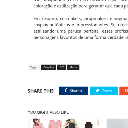
coloração e estilização para garantir que cada 
Em resumo, cosmakers, propmakers e wigmake
cosplay autênticos e impressionantes. Seja r
estilizando uma peruca perfeita, esses profi
personagens favoritos de uma forma verdadeir
Tags :
Cosplay
DIY
Moda
SHARE THIS
Share it
Tweet
YOU MIGHT ALSO LIKE