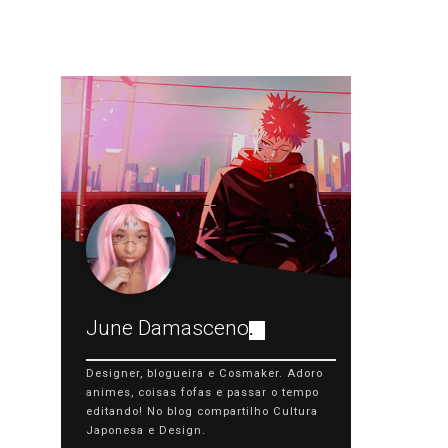
June Damasceno
.
Designer, blogueira e Cosmaker. Adoro
animes, coisas fofas e passar o tempo
editando! No blog compartilho Cultura
Japonesa e Design.