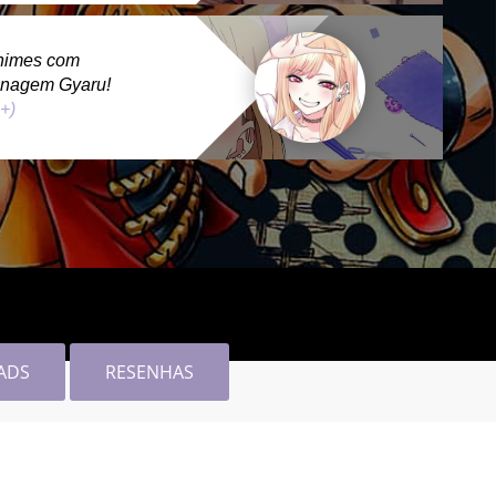
nimes com
onagem Gyaru!
 +)
ADS
RESENHAS