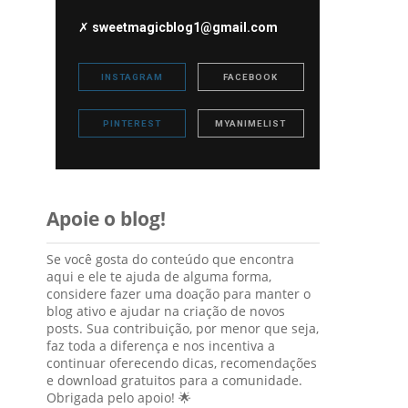
✗
sweetmagicblog1@gmail.com
INSTAGRAM
FACEBOOK
PINTEREST
MYANIMELIST
Apoie o blog!
Se você gosta do conteúdo que encontra
aqui e ele te ajuda de alguma forma,
considere fazer uma doação para manter o
blog ativo e ajudar na criação de novos
posts. Sua contribuição, por menor que seja,
faz toda a diferença e nos incentiva a
continuar oferecendo dicas, recomendações
e download gratuitos para a comunidade.
Obrigada pelo apoio! 🌟