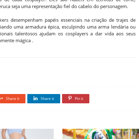
peruca seja uma representação fiel do cabelo do personagem.
rs desempenham papéis essenciais na criação de trajes de
ecriando uma armadura épica, esculpindo uma arma lendária ou
ssionais talentosos ajudam os cosplayers a dar vida aos seus
amente mágica .
Share it
Share it
Pin it