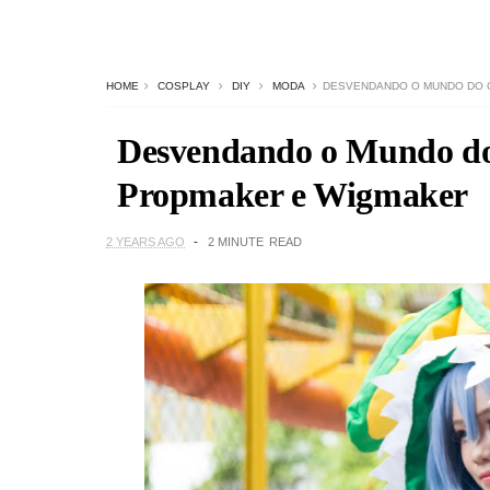
HOME
COSPLAY
DIY
MODA
DESVENDANDO O MUNDO DO 
Desvendando o Mundo d
Propmaker e Wigmaker
2 YEARS AGO
2 MINUTE
READ