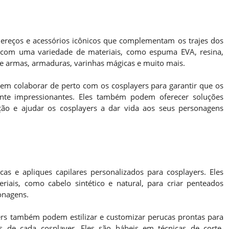
ereços e acessórios icônicos que complementam os trajes dos
ar com uma variedade de materiais, como espuma EVA, resina,
 de armas, armaduras, varinhas mágicas e muito mais.
m colaborar de perto com os cosplayers para garantir que os
ente impressionantes. Eles também podem oferecer soluções
rução e ajudar os cosplayers a dar vida aos seus personagens
as e apliques capilares personalizados para cosplayers. Eles
ais, como cabelo sintético e natural, para criar penteados
onagens.
rs também podem estilizar e customizar perucas prontas para
as de cada cosplayer. Eles são hábeis em técnicas de corte,