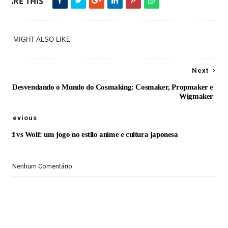
SHARE THIS
YOU MIGHT ALSO LIKE
Next
Desvendando o Mundo do Cosmaking: Cosmaker, Propmaker e
Wigmaker
Previous
Hood vs Wolf: um jogo no estilo anime e cultura japonesa
Nenhum Comentário: