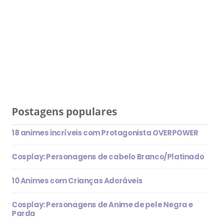
Postagens populares
18 animes incríveis com Protagonista OVERPOWER
Cosplay: Personagens de cabelo Branco/Platinado
10 Animes com Crianças Adoráveis
Cosplay: Personagens de Anime de pele Negra e
Parda