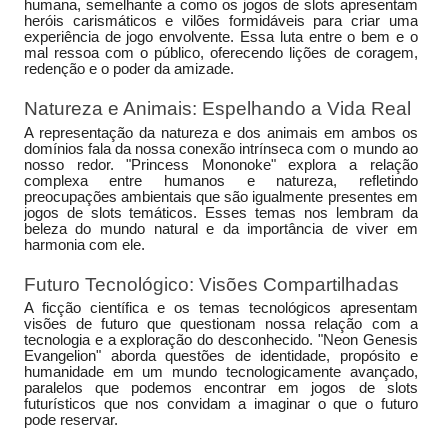
humana, semelhante a como os jogos de slots apresentam
heróis carismáticos e vilões formidáveis para criar uma
experiência de jogo envolvente. Essa luta entre o bem e o
mal ressoa com o público, oferecendo lições de coragem,
redenção e o poder da amizade.
Natureza e Animais: Espelhando a Vida Real
A representação da natureza e dos animais em ambos os
domínios fala da nossa conexão intrínseca com o mundo ao
nosso redor. "Princess Mononoke" explora a relação
complexa entre humanos e natureza, refletindo
preocupações ambientais que são igualmente presentes em
jogos de slots temáticos. Esses temas nos lembram da
beleza do mundo natural e da importância de viver em
harmonia com ele.
Futuro Tecnológico: Visões Compartilhadas
A ficção científica e os temas tecnológicos apresentam
visões de futuro que questionam nossa relação com a
tecnologia e a exploração do desconhecido. "Neon Genesis
Evangelion" aborda questões de identidade, propósito e
humanidade em um mundo tecnologicamente avançado,
paralelos que podemos encontrar em jogos de slots
futurísticos que nos convidam a imaginar o que o futuro
pode reservar.