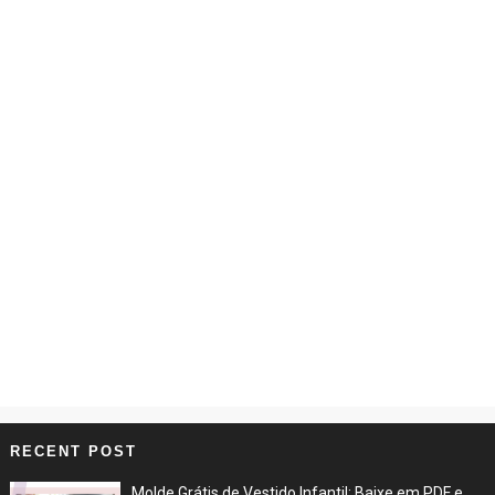
RECENT POST
Molde Grátis de Vestido Infantil: Baixe em PDF e