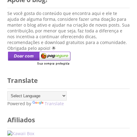
Se você gosta do conteúdo que encontra aqui e ele te
ajuda de alguma forma, considere fazer uma doação para
manter o blog ativo e ajudar na criação de novos posts. Sua
contribuição, por menor que seja, faz toda a diferença e
nos incentiva a continuar oferecendo dicas,
recomendações e download gratuitos para a comunidade.
Obrigada pelo apoio! 🌟
Translate
Powered by
Translate
Afiliados