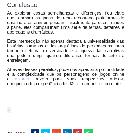
Conclusão
Ao explorar essas semelhanças e diferenças, fica claro
que, embora os jogos de uma renomada plataforma de
cassino e os animes possam inicialmente parecer mundos
à parte, eles compartilham uma série de temas, detalhes e
abordagens dramáticas.
Esta intersecção não apenas destaca a universalidade das
histórias humanas e dos arquétipos de personagens, mas
também celebra a diversidade e a riqueza das narrativas
que podem surgir quando diferentes formas de arte se
entrelaçam.
Através desses paralelos, podemos apreciar a profundidade
e a complexidade que os personagens de jogos online
e
animes
trazem para suas respectivas mídias,
enriquecendo a experiência dos fãs em ambos os domínios.
Tags :