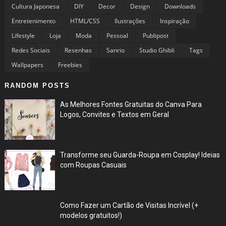
Cultura Japonesa
DIY
Decor
Design
Downloads
Entretenimento
HTML/CSS
Ilustrações
Inspiração
Lifestyle
Loja
Moda
Pessoal
Publipost
Redes Sociais
Resenhas
Sanrio
Studio Ghibli
Tags
Wallpapers
Freebies
RANDOM POSTS
As Melhores Fontes Gratuitas do Canva Para
Logos, Convites e Textos em Geral
Jul 05, 2025
Transforme seu Guarda-Roupa em Cosplay! Ideias
com Roupas Casuais
Jul 03, 2025
Como Fazer um Cartão de Visitas Incrível (+
modelos gratuitos!)
Jun 27, 2025