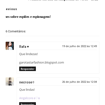
Previous
Animes sobre espiões e espionagem!
6 Comentários:
Rafa ♥
19 de julho de 2022 às 12:49
Que lindezas!
garotastarfashion.blogspot.com
Responder
necrose♱
26 de julho de 2022 às 12:04
Que lindas!
Angelcore ʚ♡ɞ
Responder