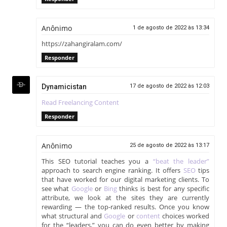
Anônimo
1 de agosto de 2022 às 13:34
https://zahangiralam.com/
Responder
Dynamicistan
17 de agosto de 2022 às 12:03
Read Freelancing Content
Responder
Anônimo
25 de agosto de 2022 às 13:17
This SEO tutorial teaches you a
“beat the leader”
approach to search engine ranking. It offers
SEO
tips
that have worked for our digital marketing clients. To
see what
Google
or
Bing
thinks is best for any specific
attribute, we look at the sites they are currently
rewarding — the top-ranked results. Once you know
what structural and
Google
or
content
choices worked
for the “leaders,” you can do even better by making