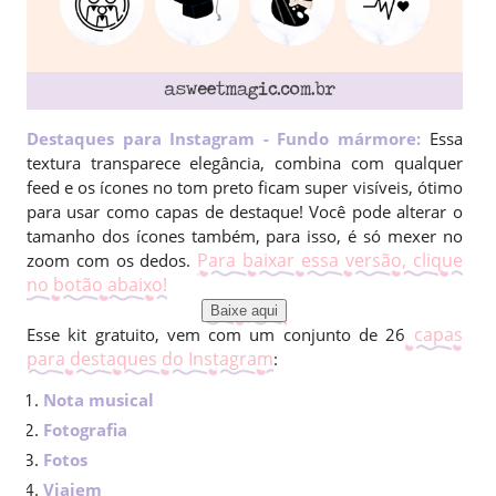
Destaques para Instagram - Fundo mármore:
Essa
textura
transparece elegância, combina com qualquer
feed e os ícones no tom preto ficam super visíveis, ótimo
para usar como capas de destaque! Você pode alterar o
tamanho dos ícones também, para isso, é só mexer no
Para baixar essa versão, clique
zoom com os dedos.
no botão abaixo!
Baixe aqui
capas
Esse kit gratuito, vem com um conjunto de 26
para destaques do Instagram
:
Nota musical
Fotografia
Fotos
Viajem