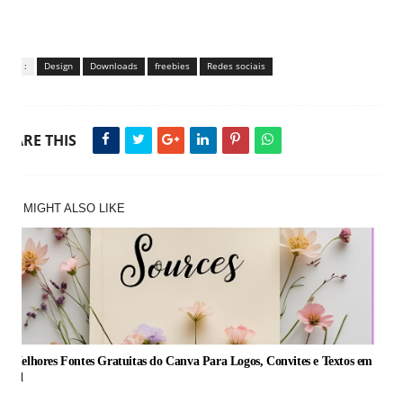
Tags :
Design
Downloads
freebies
Redes sociais
SHARE THIS
YOU MIGHT ALSO LIKE
s Melhores Fontes Gratuitas do Canva Para Logos, Convites e Textos em
Geral