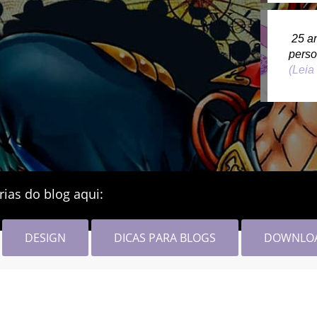
25 a
pers
(Leia
rias do blog aqui:
DESIGN
DICAS PARA BLOGS
DOWNLO