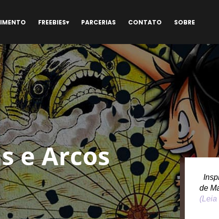
NIMENTO
FREEBIES
PARCERIAS
CONTATO
SOBRE
s e Arcos
Inspi
de M
(Leia