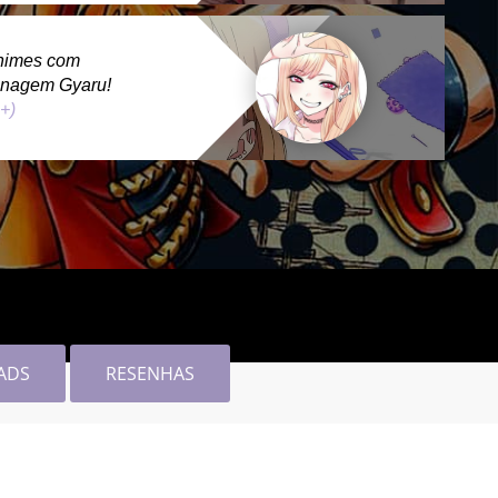
nimes com
onagem Gyaru!
 +)
ADS
RESENHAS