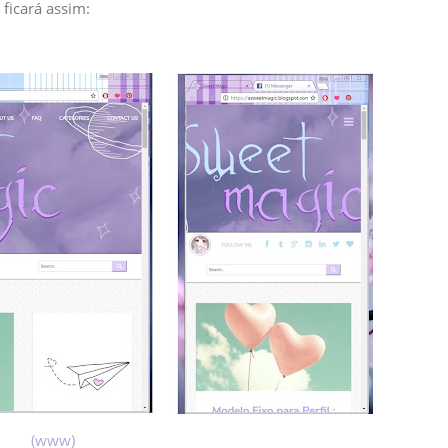
 ficará assim:
(www)