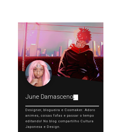
June Damasceno
.
Designer, blogueira e Cosmaker. Adoro
animes, coisas fofas e passar o tempo
editando! No blog compartilho Cultura
Japonesa e Design.