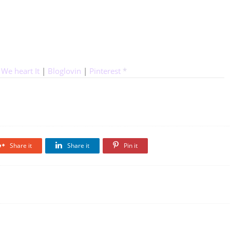
|
We heart It
|
Bloglovin
|
Pinterest
*
Share it
Share it
Pin it