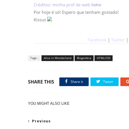
Créditos: minha prof de web
haha
Por hoje é só! Espero que tenham gostado!
Kissus
Facebook
|
Twitter
Tags :
Alice in Wonderland
Blogosfera
HTML/CSS
SHARE THIS
Share it
Tweet
YOU MIGHT ALSO LIKE
Previous