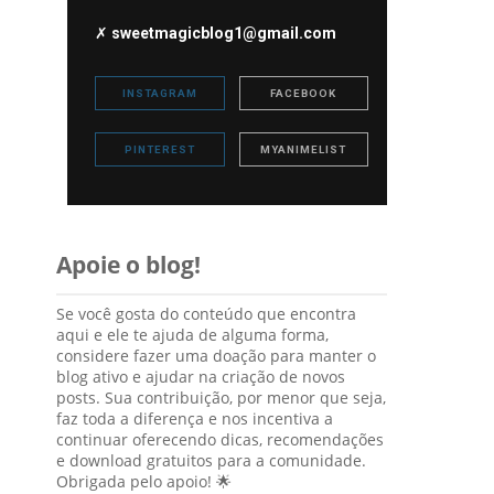
✗
sweetmagicblog1@gmail.com
INSTAGRAM
FACEBOOK
PINTEREST
MYANIMELIST
Apoie o blog!
Se você gosta do conteúdo que encontra
aqui e ele te ajuda de alguma forma,
considere fazer uma doação para manter o
blog ativo e ajudar na criação de novos
posts. Sua contribuição, por menor que seja,
faz toda a diferença e nos incentiva a
continuar oferecendo dicas, recomendações
e download gratuitos para a comunidade.
Obrigada pelo apoio! 🌟