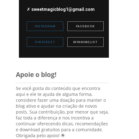
✗
sweetmagicblog1@gmail.com
INSTAGRAM
FACEBOOK
PINTEREST
MYANIMELIST
Apoie o blog!
Se você gosta do conteúdo que encontra
aqui e ele te ajuda de alguma forma,
considere fazer uma doação para manter o
blog ativo e ajudar na criação de novos
posts. Sua contribuição, por menor que seja,
faz toda a diferença e nos incentiva a
continuar oferecendo dicas, recomendações
e download gratuitos para a comunidade.
Obrigada pelo apoio! 🌟