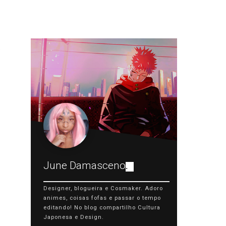
June Damasceno
.
Designer, blogueira e Cosmaker. Adoro
animes, coisas fofas e passar o tempo
editando! No blog compartilho Cultura
Japonesa e Design.