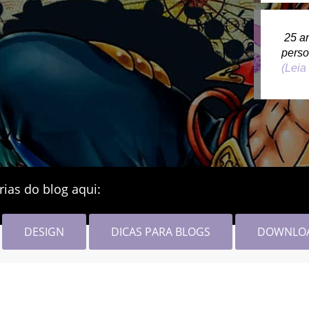
25 a
pers
(Leia
rias do blog aqui:
DESIGN
DICAS PARA BLOGS
DOWNLO