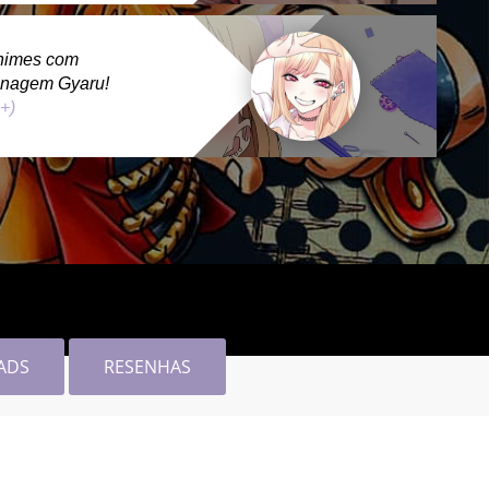
nimes com
onagem Gyaru!
 +)
ADS
RESENHAS