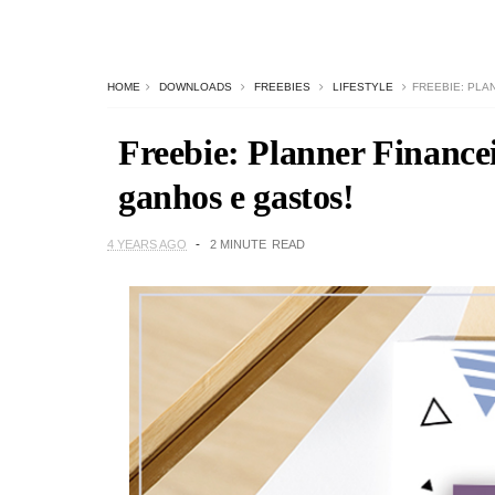
HOME
DOWNLOADS
FREEBIES
LIFESTYLE
FREEBIE: PLA
Freebie: Planner Financei
ganhos e gastos!
4 YEARS AGO
2 MINUTE
READ