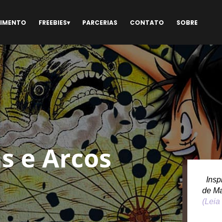
NIMENTO
FREEBIES
PARCERIAS
CONTATO
SOBRE
s e Arcos
Inspi
de M
(Leia