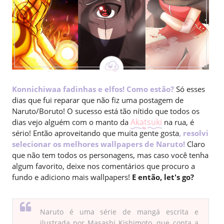
Konnichiwaa fadinhas e elfos! Como estão?
Só esses
dias que fui reparar que não fiz uma postagem de
Naruto/Boruto! O sucesso está tão nítido que todos os
Akatsuki
dias vejo alguém com o manto da
na rua, é
sério! Então aproveitando que muita gente gosta
, resolvi
selecionar os melhores wallpapers de Naruto!
Claro
que não tem todos os personagens, mas caso você tenha
algum favorito, deixe nos comentários que procuro a
fundo e adiciono mais wallpapers!
E então, let's go?
Naruto é uma série de mangá escrita e
ilustrada por Masashi Kishimoto, que conta a