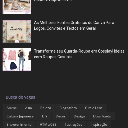
Jun 27, 2026
As Melhores Fontes Gratuitas do Canva Para
Logos, Convites e Textos em Geral
Jul 05, 2025
Transforme seu Guarda-Roupa em Cosplay! Ideias
com Roupas Casuais
Jul 03, 2025
Labels
▶
Busca de vagas
Anime
Asia
Beleza
Blogosfera
Circle Lens
Cultura Japonesa
DIY
Decor
Design
Downloads
Entretenimento
HTML/CSS
Ilustrações
Inspiração