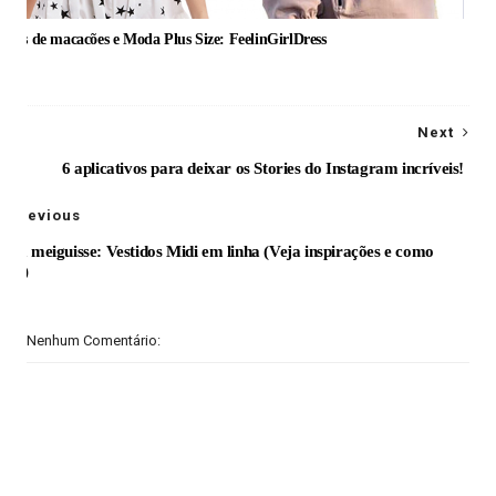
ipos de macacões e Moda Plus Size: FeelinGirlDress
Next
6 aplicativos para deixar os Stories do Instagram incríveis!
Previous
Pura meiguisse: Vestidos Midi em linha (Veja inspirações e como
usar)
Nenhum Comentário: