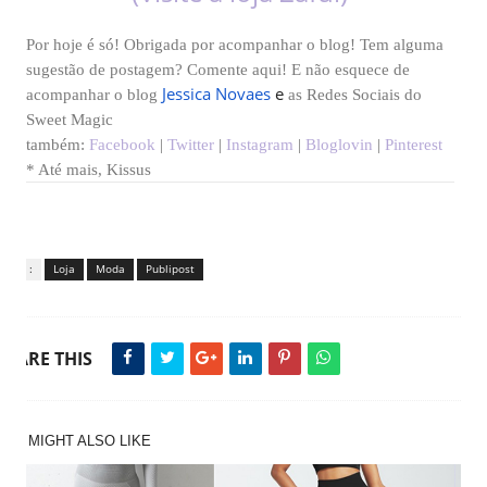
Por hoje é só! Obrigada por acompanhar o blog! Tem alguma
sugestão de postagem? Comente aqui! E não esquece de
Jessica Novaes
e
acompanhar o blog
as Redes Sociais do
Sweet Magic
também:
Facebook
|
Twitter
|
Instagram
|
Bloglovin
|
Pinterest
* Até mais, Kissus
Tags :
Loja
Moda
Publipost
SHARE THIS
YOU MIGHT ALSO LIKE