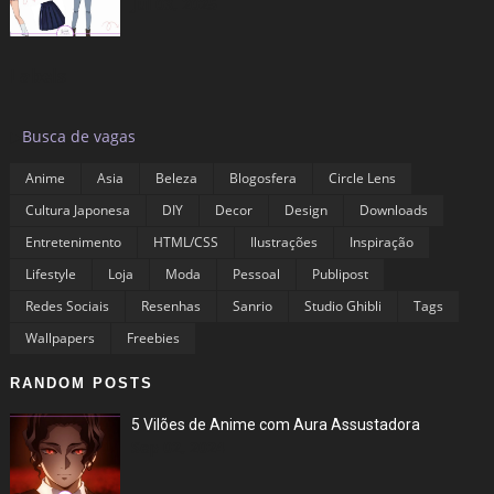
Jul 03, 2025
Labels
▶
Busca de vagas
Anime
Asia
Beleza
Blogosfera
Circle Lens
Cultura Japonesa
DIY
Decor
Design
Downloads
Entretenimento
HTML/CSS
Ilustrações
Inspiração
Lifestyle
Loja
Moda
Pessoal
Publipost
Redes Sociais
Resenhas
Sanrio
Studio Ghibli
Tags
Wallpapers
Freebies
RANDOM POSTS
5 Vilões de Anime com Aura Assustadora
Sep 02, 2024