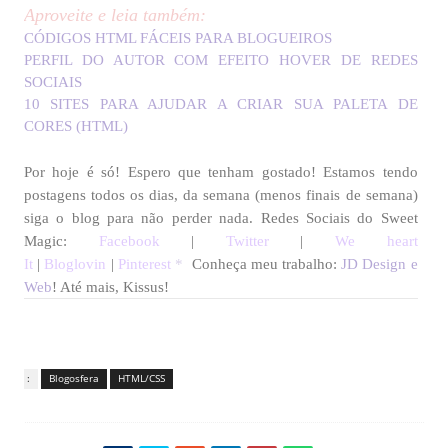
var ypos=new Array();

Aproveite e leia também:
var zpos=new Array();

CÓDIGOS HTML FÁCEIS PARA BLOGUEIROS
var dx=new Array();

PERFIL DO AUTOR COM EFEITO HOVER DE REDES
var dy=new Array();

SOCIAIS
var dz=new Array();

10 SITES PARA AJUDAR A CRIAR SUA PALETA DE
var blob=new Array(); 

CORES (HTML)
var swide=800;

var shigh=600;

Por hoje é só! Espero que tenham gostado! Estamos tendo
var ie_version=(navigator.appVersion.indexOf("MSIE")!=-1)?
postagens todos os dias, da semana (menos finais de semana)
siga o blog para não perder nada.
Redes Sociais do Sweet
function addLoadEvent(funky) {

Magic:
Facebook
|
Twitter
|
We heart
  var oldonload=window.onload;

It
|
Bloglovin
|
Pinterest
*
Conheça meu trabalho:
JD Design e
  if (typeof(oldonload)!='function') window.onload=funky;

Web
! Até mais, Kissus!
  else window.onload=function() {

    if (oldonload) oldonload();

    funky();

  }

}

Tags :
Blogosfera
HTML/CSS
addLoadEvent(fill_the_jar);
