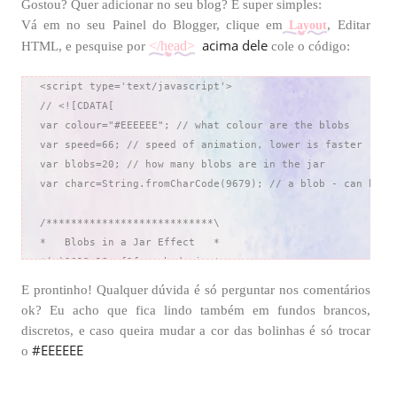
Gostou? Quer adicionar no seu blog? É super simples:
Vá em no seu Painel do Blogger, clique em
, Editar
Layout
acima dele
</head>
HTML, e pesquise por
cole o código:
<script type='text/javascript'>

// <![CDATA[

var colour="#EEEEEE"; // what colour are the blobs

var speed=66; // speed of animation, lower is faster

var blobs=20; // how many blobs are in the jar

var charc=String.fromCharCode(9679); // a blob - can be ch
/***************************\

*   Blobs in a Jar Effect   *

*(c)2012-13 mf2fm web-design*

*  http://www.mf2fm.com/rv  *

E prontinho! Qualquer dúvida é só perguntar nos comentários
* DON'T EDIT BELOW THIS BOX *

ok? Eu acho que fica lindo também em fundos brancos,
\***************************/

discretos, e caso queira mudar a cor das bolinhas é só trocar
#EEEEEE
o
var div;

var xpos=new Array();
