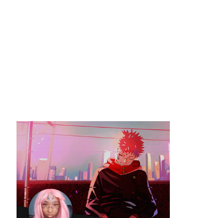
   opacity: 1;

}

.view-four:hover h2,.view-four:hover p,.view-four:hover a.
   -webkit-transform: scale(1);

   -moz-transform: scale(1);

   -o-transform: scale(1);

   -ms-transform: scale(1);

   transform: scale(1);

   -ms-filter: "progid: DXImageTransform.Microsoft.Alpha(O
   filter: alpha(opacity=100);

   opacity: 1;

}

.view .mask,.view .content {

   width: 300px;

   height: 200px;

   position: absolute;

   overflow: hidden;

   top: 0;

   left: 0;
