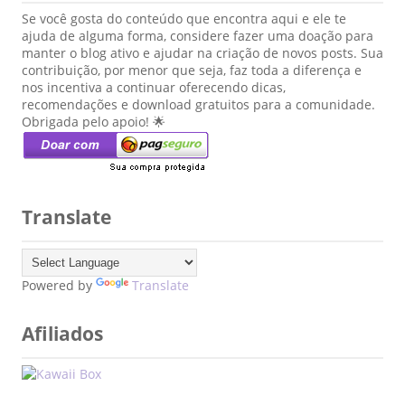
   display: inline-block;

Se você gosta do conteúdo que encontra aqui e ele te
   text-decoration: none;

ajuda de alguma forma, considere fazer uma doação para
   padding: 10px 10px;

manter o blog ativo e ajudar na criação de novos posts. Sua
   font:17px century gothic;

contribuição, por menor que seja, faz toda a diferença e
   background: #ff96aa;

nos incentiva a continuar oferecendo dicas,
   color: #FFFFFF;

recomendações e download gratuitos para a comunidade.
Obrigada pelo apoio! 🌟
   margin-top:50px;

   text-transform: uppercase;

   -webkit-box-shadow: 0 0 1px #FF899C;

   -moz-box-shadow: 0 0 1px #FF899C;

   box-shadow: 0 0 1px #FF899C;

Translate
}

.view a.info:hover {

   -webkit-box-shadow: 0px 3px 13px #FF899C;

   -moz-box-shadow: 0px 3px 13px #FF899C;

Powered by
Translate
   box-shadow: 0px 3px 13px #FF899C;

}

Afiliados
.nice {

height: 200px; padding: none; width: 300px;

}

</style>
