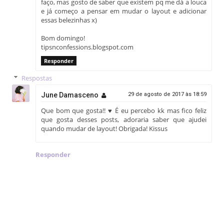
faço, mas gosto de saber que existem pq me dá a louca
   -ms-transform: scale(0);

e já começo a pensar em mudar o layout e adicionar
   transform: scale(0);

essas belezinhas x)
   -webkit-transition: all 0.5s linear;

   -moz-transition: all 0.5s linear;

Bom domingo!
   -o-transition: all 0.5s linear;

tipsnconfessions.blogspot.com
   -ms-transition: all 0.5s linear;

Responder
   transition: all 0.5s linear;

Respostas
}

.view-four:hover img {

June Damasceno
29 de agosto de 2017 às 18:59
   -webkit-transform: scale(10);

Que bom que gosta!! ♥ É eu percebo kk mas fico feliz
   -moz-transform: scale(10);

que gosta desses posts, adoraria saber que ajudei
   -o-transform: scale(10);

quando mudar de layout! Obrigada! Kissus
   -ms-transform: scale(10);

   transform: scale(10);

Responder
   -ms-filter: "progid: DXImageTransform.Microsoft.Alpha(O
   filter: alpha(opacity=0);

   opacity: 0;

}

.view-four:hover .mask {

   -ms-filter: "progid: DXImageTransform.Microsoft.Alpha(O
   filter: alpha(opacity=100);
