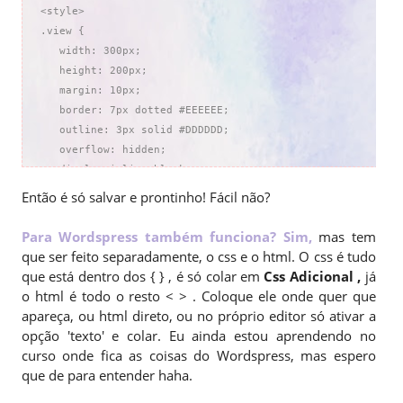
<style>

.view {

   width: 300px;

   height: 200px;

   margin: 10px;

   border: 7px dotted #EEEEEE;

   outline: 3px solid #DDDDDD;

   overflow: hidden;

   display:inline-block;

   position:relative;

Então é só salvar e prontinho! Fácil não?
   text-align: center;

   -webkit-box-shadow: 1px 1px 2px #DDDDDD;

Para Wordspress também funciona? Sim,
mas tem
   -moz-box-shadow: 1px 1px 2px #DDDDDD;

que ser feito separadamente, o css e o html. O css é tudo
   box-shadow: 1px 1px 2px #DDDDDD;

que está dentro dos { } , é só colar em
Css Adicional ,
já
   background:url(https://i961.photobucket.com/albums/ae92
o html é todo o resto < > . Coloque ele onde quer que
}

apareça, ou html direto, ou no próprio editor só ativar a
.view-four img {

opção 'texto' e colar. Eu ainda estou aprendendo no
   -webkit-transform: scaleY(1);

curso onde fica as coisas do Wordspress, mas espero
   -moz-transform: scaleY(1);

que de para entender haha.
   -o-transform: scaleY(1);
