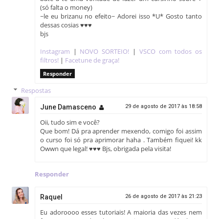
   filter: alpha(opacity=0);

(só falta o money)
~le eu brizanu no efeito~ Adorei isso *U* Gosto tanto
   opacity: 0;

dessas cosias ♥♥♥
   -webkit-transform: scale(0);

bjs
   -moz-transform: scale(0);

   -o-transform: scale(0);

Instagram
|
NOVO SORTEIO!
|
VSCO com todos os
   -ms-transform: scale(0);

filtros!
|
Facetune de graça!
   transform: scale(0);

Responder
   -webkit-transition: all 0.5s linear;

Respostas
   -moz-transition: all 0.5s linear;

   -o-transition: all 0.5s linear;

June Damasceno
29 de agosto de 2017 às 18:58
   -ms-transition: all 0.5s linear;

Oii, tudo sim e você?
   transition: all 0.5s linear;

Que bom! Dá pra aprender mexendo, comigo foi assim
}

o curso foi só pra aprimorar haha . Também fiquei! kk
.view-four a.info {

Owwn que legal! ♥♥♥ Bjs, obrigada pela visita!
   -ms-filter: "progid: DXImageTransform.Microsoft.Alpha(O
   filter: alpha(opacity=0);

Responder
   opacity: 0;

   -webkit-transform: scale(0);

Raquel
26 de agosto de 2017 às 21:23
   -moz-transform: scale(0);

   -o-transform: scale(0);

Eu adoroooo esses tutoriais! A maioria das vezes nem