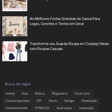
Jun 27, 2026
As Melhores Fontes Gratuitas do Canva Para
Logos, Convites e Textos em Geral
Jul 05, 2025
Transforme seu Guarda-Roupa em Cosplay! Ideias
com Roupas Casuais
Jul 03, 2025
Labels
▶
Busca de vagas
Anime
Asia
Beleza
Blogosfera
Circle Lens
Cultura Japonesa
DIY
Decor
Design
Downloads
Entretenimento
HTML/CSS
Ilustrações
Inspiração