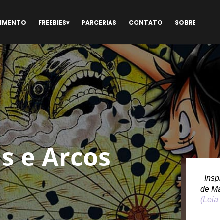
NIMENTO
FREEBIES
PARCERIAS
CONTATO
SOBRE
s e Arcos
Inspi
de M
(Leia