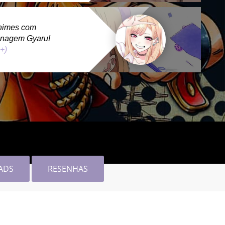
nimes com
onagem Gyaru!
 +)
ADS
RESENHAS