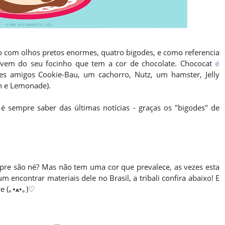
o com olhos pretos enormes, quatro bigodes, e como referencia
em do seu focinho que tem a cor de chocolate. Chococat
é
 amigos Cookie-Bau, um cachorro, Nutz, um hamster, Jelly
on e Lemonade).
 é sempre saber das últimas notícias - graças os "bigodes" de
mpre são né? Mas não tem uma cor que prevalece, as vezes esta
 encontrar materiais dele no Brasil, a tribali confira abaixo! E
qual você mais gostaria de ter? Eu, todos, sempre (｡•ﻌ•｡)♡