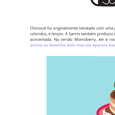
Chococat foi originalmente retratado com uma g
coloridos, e lenços. A Sanrio também produzi
acinzentada. Na versão Momoberry, ele é ro
anime ou desenho dele mas ele aparece bas