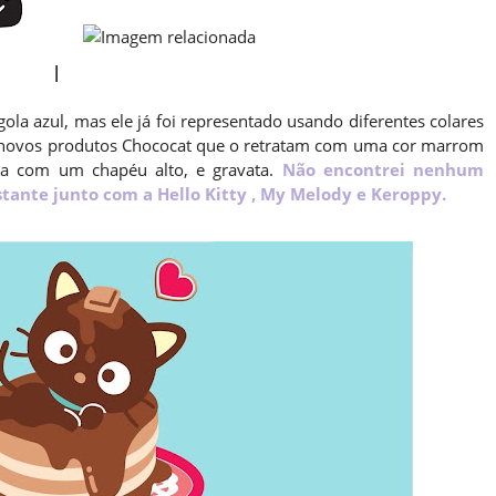
|
ola azul, mas ele já foi representado usando diferentes colares
u novos produtos Chococat que o retratam com uma cor marrom
sa com um chapéu alto, e gravata.
Não encontrei nenhum
tante junto com a Hello Kitty , My Melody e Keroppy.