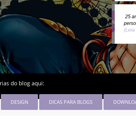
25 a
pers
(Leia
rias do blog aqui:
DESIGN
DICAS PARA BLOGS
DOWNLO