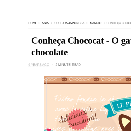
HOME
ASIA
CULTURA JAPONESA
SANRIO
CONHEÇA CHOCO
Conheça Chococat - O gat
chocolate
9 YEARS AGO
2 MINUTE
READ