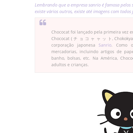
Lembrando que a empresa sanrio é famosa pelos se
existe vários outros, existe até imagens com todos 
Chococat foi lançado pela primeira vez 
Chococat ( チ ョ コ ャ ャ ッ ト, Chokokyatto
corporação japonesa
Sanrio
. Como o
mercadorias, incluindo artigos de pap
banho, bolsas, etc. Na América, Cho
adultos e crianças.