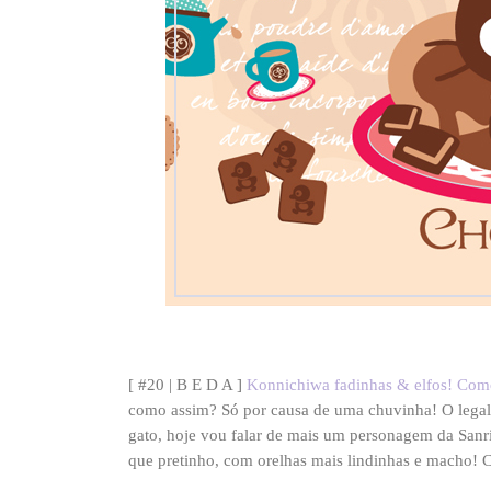
[ #20 | B E D A ]
Konnichiwa fadinhas & elfos! Com
como assim? Só por causa de uma chuvinha! O legal
gato, hoje vou falar de mais um personagem da Sanr
que pretinho, com orelhas mais lindinhas e macho! 