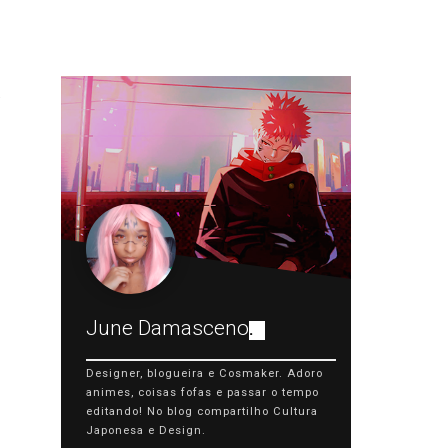
June Damasceno
.
Designer, blogueira e Cosmaker. Adoro
animes, coisas fofas e passar o tempo
editando! No blog compartilho Cultura
Japonesa e Design.