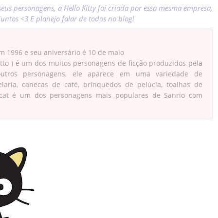
us personagens, a Hello Kitty foi criada por essa mesma empresa,
juntos <3 E planejo falar de todos no blog!
em 1996 e seu aniversário é 10 de maio
 ) é um dos muitos personagens de ficção produzidos pela
utros personagens, ele aparece em uma variedade de
elaria, canecas de café, brinquedos de pelúcia, toalhas de
cocat é um dos personagens mais populares de Sanrio com