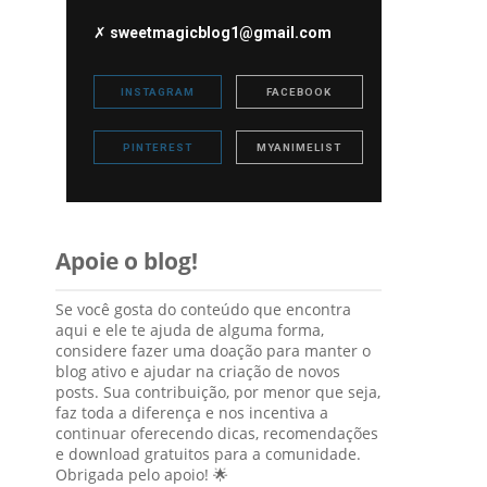
✗
sweetmagicblog1@gmail.com
INSTAGRAM
FACEBOOK
PINTEREST
MYANIMELIST
Apoie o blog!
Se você gosta do conteúdo que encontra
aqui e ele te ajuda de alguma forma,
considere fazer uma doação para manter o
blog ativo e ajudar na criação de novos
posts. Sua contribuição, por menor que seja,
faz toda a diferença e nos incentiva a
continuar oferecendo dicas, recomendações
e download gratuitos para a comunidade.
Obrigada pelo apoio! 🌟