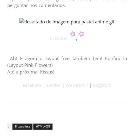
perguntar nos comentários.
Créditos:
;
Ah! E agora o layout free também tem! Confira lá
(Layout Pink Flowers)
Até a próxima! Kissus!
Facebook
|
Twitter
|
We heart It
|
Bloglovin
Tags :
Blogosfera
HTML/CSS