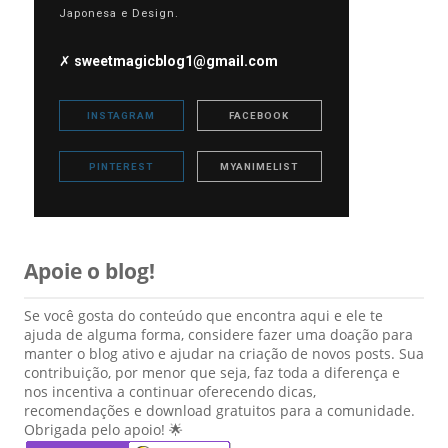
Japonesa e Design.
✗
sweetmagicblog1@gmail.com
INSTAGRAM
FACEBOOK
PINTEREST
MYANIMELIST
Apoie o blog!
Se você gosta do conteúdo que encontra aqui e ele te
ajuda de alguma forma, considere fazer uma doação para
manter o blog ativo e ajudar na criação de novos posts. Sua
contribuição, por menor que seja, faz toda a diferença e
nos incentiva a continuar oferecendo dicas,
recomendações e download gratuitos para a comunidade.
Obrigada pelo apoio! 🌟