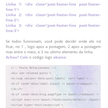
}

Linha 1: <div class='post-footer-line post-footer-
#related-posts img{

line-1'>
margin: auto;

Linha 2: <div class='post-footer-line post-footer-
}

line-2'>
#imagem {

Linha 3: <div class='post-footer-line post-footer-
width: 125px;

line-3'>
height: 125px;

border-radius: 1000px; /*Retire essa linha se quiser as im
Se todos funcionam, você pode decidir onde ele irá
}

ficar, no 1 , logo apos a postagem, 2 apos a postagem
#texto {

mas entre o meio, e 3 no ultimo elemento da linha.
width: 125px;

Achou? Cole
o código logo
abaixo
:
text-align: center;

color: #c6c6c6;

<!-- Posts Relacionados -->

padding-left: 3px;

<div id='related-posts'>

height: 65px;

<b:loop values='data:post.labels' var='label'>

margin: 3px 0px 0px;

<b:if cond='data:label.isLast != &quot;true&quot;'>

padding: 0px;

</b:if>

font-size: 14px;

<b:if cond='data:blog.pageType == &quot;item&quot;'>

line-height: normal;

<script expr:src='&quot;/feeds/posts/default/-/&quot; + d
}
<script type='text/javascript'>
