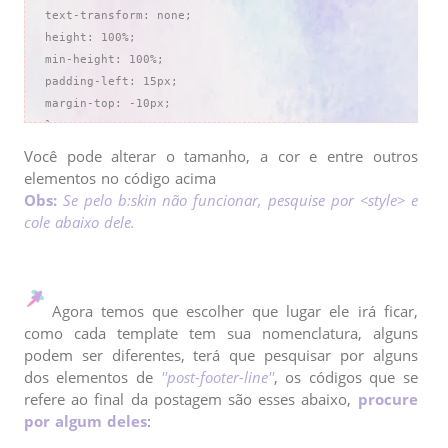
text-transform: none;

height: 100%;

min-height: 100%;

padding-left: 15px;

margin-top: -10px;

}

#related-posts h2 {

Você pode alterar o tamanho, a cor e entre outros
font-size: 20px;

elementos no código acima
font-weight: bold;

Obs:
Se pelo b:skin não funcionar, pesquise por <style> e
color: #c6c6c6;

cole abaixo dele.
font-family: Sofia, cursive; 

margin-bottom: 20px;

padding-left: 45px;

}

Agora temos que escolher que lugar ele irá ficar,
#related-posts a {

como cada template tem sua nomenclatura, alguns
color: #000;

podem ser diferentes, terá que pesquisar por alguns
}

dos elementos de
''post-footer-line''
, os códigos que se
#related-posts a:hover {

refere ao final da postagem são esses abaixo,
procure
color: #FFFFFF;

por algum deles
:
background: #E0F2F7;
