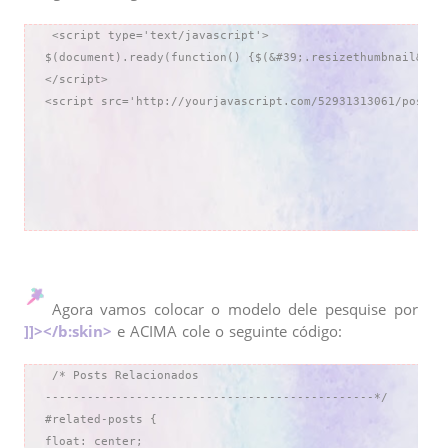
 <script type='text/javascript'>

$(document).ready(function() {$(&#39;.resizethumbnail&#39
</script>

Agora vamos colocar o modelo dele pesquise por
]]></b:skin>
e ACIMA cole o seguinte código:
 /* Posts Relacionados

-----------------------------------------------*/

#related-posts {

float: center;
