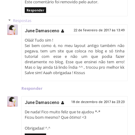
Este comentário foi removido pelo autor.
Responder
Respostas
June Damasceno
22 de fevereiro de 2017 às 13:49
Oláá! Tudo sim !
Sei bem como é, no meu layout antigo também não
pegava, tem um site que coloca no blog e só tinha
tutorial com esse e não um que podia fazer
diretamente no blog. Esse que ensinei não tem erro!
Mas o lay ainda tá lindo Índia ^^ , trocou pro melhor kk
Salve sim! Aaah obrigadaa ! Kissus
Responder
June Damasceno
18 de dezembro de 2017 às 23:23
De nada! Fico muito feliz que te ajudou *-*
Ficou bom mesmo? Que ótimo! <3
Obrigadaa! ^.^