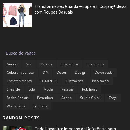
Transforme seu Guarda-Roupa em Cosplay! Ideias
com Roupas Casuais
Jul 03, 2025
Labels
▶
Busca de vagas
Anime
Asia
Beleza
Blogosfera
Circle Lens
Cultura Japonesa
DIY
Decor
Design
Downloads
Entretenimento
HTML/CSS
Ilustrações
Inspiração
Lifestyle
Loja
Moda
Pessoal
Publipost
Redes Sociais
Resenhas
Sanrio
Studio Ghibli
Tags
Wallpapers
Freebies
RANDOM POSTS
Onde Encontrar Imagens de Referência para