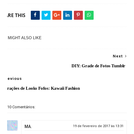
SHARE THIS
YOU MIGHT ALSO LIKE
Next
DIY: Grade de Fotos Tumblr
Previous
Inspirações de Looks Fofos: Kawaii Fashion
10 Comentários:
MA.
19 de fevereiro de 2017 às 13:31