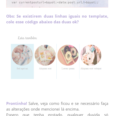
var currentposturl=&quot;<data:post.url/>&quot;;

var maxresults=5;

var relatedpoststitle=&quot;Leia também:&quot;;

Obs: Se existirem duas linhas iguais no template,
removeRelatedDuplicates_thumbs();

cole esse código abaixo das duas ok?
printRelatedLabels_thumbs();

</script>

</div><div style='clear:both'/>

<!-- Posts Relacionados --> 
Prontinho!
Salve, veja como ficou e se necessário faça
as alterações onde mencionei lá encima.
Espero que tenha gostado, qualquer duvida só