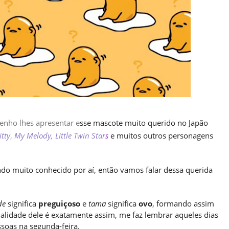
enho lhes apresentar e
sse mascote muito querido no Japão
itty
,
My Melody, Little Twin Star
s
e muitos outros personagens
do muito conhecido por aí, então vamos falar dessa querida
de
significa
preguiçoso
e
tama
significa
ovo
, formando assim
lidade dele é exatamente assim, me faz lembrar aqueles dias
soas na segunda-feira.