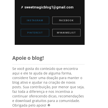
✗
sweetmagicblog1@gmail.com
INSTAGRAM
FACEBOOK
PINTEREST
MYANIMELIST
Apoie o blog!
Se você gosta do conteúdo que encontra
aqui e ele te ajuda de alguma forma,
considere fazer uma doação para manter o
blog ativo e ajudar na criação de novos
posts. Sua contribuição, por menor que seja,
faz toda a diferença e nos incentiva a
continuar oferecendo dicas, recomendações
e download gratuitos para a comunidade.
Obrigada pelo apoio! 🌟