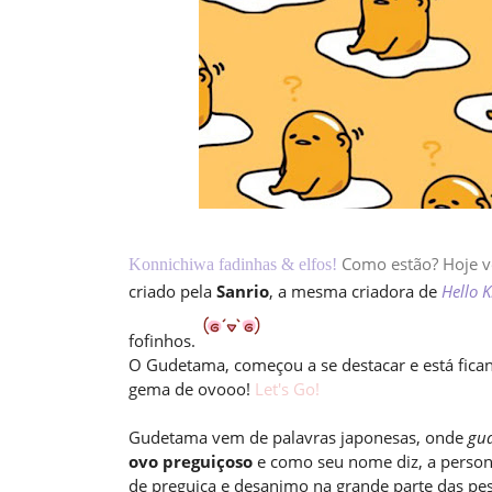
Como estão? Hoje v
Konnichiwa fadinhas & elfos!
criado pela
Sanrio
, a mesma criadora de
Hello K
fofinhos.
O Gudetama, começou a se destacar e está fican
gema de ovooo!
Let's Go!
Gudetama vem de palavras japonesas, onde
gu
ovo preguiçoso
e como seu nome diz, a persona
de preguiça e desanimo na grande parte das pes