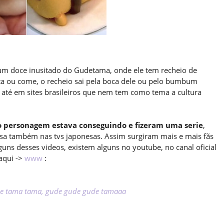
m doce inusitado do Gudetama, onde ele tem recheio de
ta ou come, o recheio sai pela boca dele ou pelo bumbum
a até em sites brasileiros que nem tem como tema a cultura
 o personagem estava conseguindo e fizeram uma serie
,
ssa também nas tvs japonesas. Assim surgiram mais e mais fãs
guns desses videos, existem alguns no youtube, no canal oficial
aqui ->
www
:
e tama tama, gude gude gude tamaaa