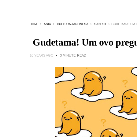
HOME
ASIA
CULTURA JAPONESA
SANRIO
GUDETAMA! UM 
Gudetama! Um ovo pregui
10 YEARS AGO
3 MINUTE
READ