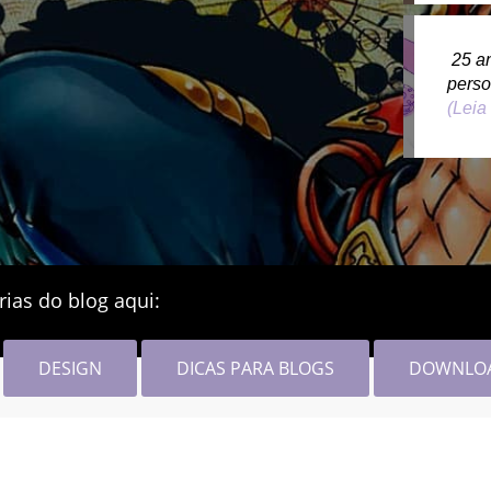
25 a
pers
(Leia
rias do blog aqui:
DESIGN
DICAS PARA BLOGS
DOWNLO