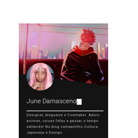
June Damasceno
.
Designer, blogueira e Cosmaker. Adoro
animes, coisas fofas e passar o tempo
editando! No blog compartilho Cultura
Japonesa e Design.