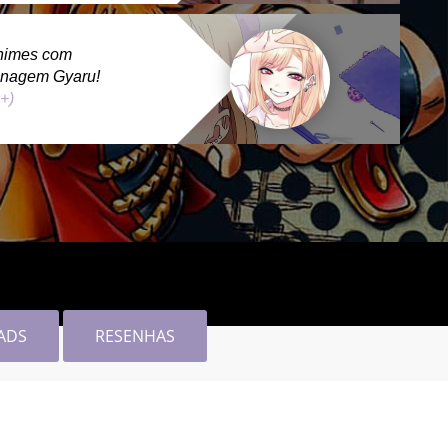
nimes com
onagem Gyaru!
 +)
ADS
RESENHAS