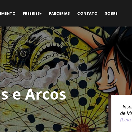
NIMENTO
FREEBIES
PARCERIAS
CONTATO
SOBRE
s e Arcos
Inspi
de M
(Leia