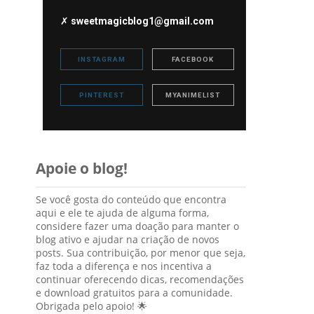
✗
sweetmagicblog1@gmail.com
INSTAGRAM
FACEBOOK
PINTEREST
MYANIMELIST
Apoie o blog!
Se você gosta do conteúdo que encontra
aqui e ele te ajuda de alguma forma,
considere fazer uma doação para manter o
blog ativo e ajudar na criação de novos
posts. Sua contribuição, por menor que seja,
faz toda a diferença e nos incentiva a
continuar oferecendo dicas, recomendações
e download gratuitos para a comunidade.
Obrigada pelo apoio! 🌟