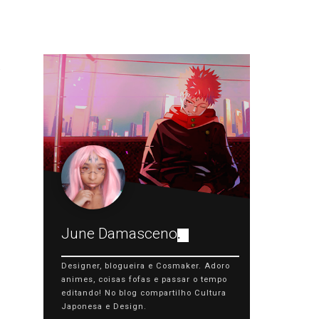
June Damasceno
.
Designer, blogueira e Cosmaker. Adoro
animes, coisas fofas e passar o tempo
editando! No blog compartilho Cultura
Japonesa e Design.