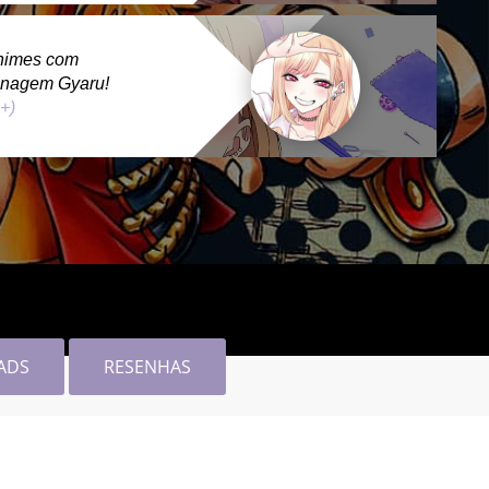
nimes com
onagem Gyaru!
 +)
ADS
RESENHAS