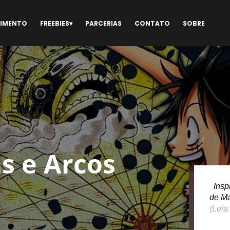
NIMENTO
FREEBIES
PARCERIAS
CONTATO
SOBRE
s e Arcos
Inspi
de M
(Leia