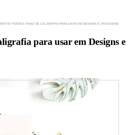
GRÁTIS! FONTES FINAS DE CALIGRAFIA PARA USAR EM DESIGNS E TATUAGENS
aligrafia para usar em Designs e