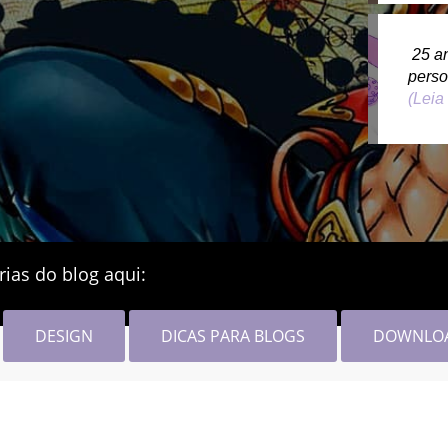
25 a
pers
(Leia
rias do blog aqui:
DESIGN
DICAS PARA BLOGS
DOWNLO