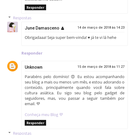
Responder
Respostas
June Damasceno
14 de março de 2018 às 14:23
Obrigadaaa! Seja super bem-vinda! ♥ já te vi lá hehe
Responder
Unknown
15 de março de 2018 às 11:27
Parabéns pelo domínio! 😍 Eu estou acompanhando
seu blog a mais ou menos um mês, e estou adorando o
conteúdo, principalmente quando você fala sobre
cultura asiática. Eu sigo seu blog pelo gadget de
seguidores, mas, vou passar a seguir também por
email. 💜
Conheça meu Blog 💜
Responder
Respostas