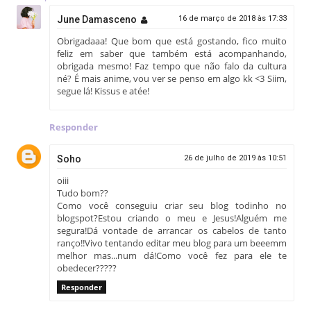
June Damasceno
16 de março de 2018 às 17:33
Obrigadaaa! Que bom que está gostando, fico muito
feliz em saber que também está acompanhando,
obrigada mesmo! Faz tempo que não falo da cultura
né? É mais anime, vou ver se penso em algo kk <3 Siim,
segue lá! Kissus e atée!
Responder
Soho
26 de julho de 2019 às 10:51
oiii
Tudo bom??
Como você conseguiu criar seu blog todinho no
blogspot?Estou criando o meu e Jesus!Alguém me
segura!Dá vontade de arrancar os cabelos de tanto
ranço!!Vivo tentando editar meu blog para um beeemm
melhor mas...num dá!Como você fez para ele te
obedecer?????
Responder