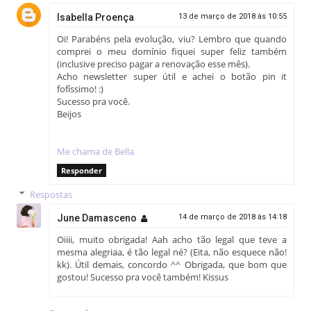
Isabella Proença
13 de março de 2018 às 10:55
Oi! Parabéns pela evolução, viu? Lembro que quando
comprei o meu domínio fiquei super feliz também
(inclusive preciso pagar a renovação esse mês).
Acho newsletter super útil e achei o botão pin it
fofíssimo! :)
Sucesso pra você.
Beijos
Me chama de Bella
Responder
Respostas
June Damasceno
14 de março de 2018 às 14:18
Oiiii, muito obrigada! Aah acho tão legal que teve a
mesma alegriaa, é tão legal né? (Eita, não esquece não!
kk). Útil demais, concordo ^^ Obrigada, que bom que
gostou! Sucesso pra você também! Kissus