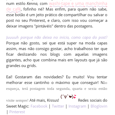
washi-tape e uma manchinha
num estilo
Kenna
, com
de café
, fofinho né? Mas enfim, para quem não sabe,
esse botão é um jeito prático de compartilhar ou salvar o
post no seu Pinterest, e claro, com isso vou começar a
deixar imagens ''pintávéis'' dentro das postagens.
Juuuuh porque não deixa no início, como capa do post?
Porque não gosto, sei que está super na moda capas
assim, mas não consigo gostar, acho trabalhoso ter que
ficar deslizando nos blogs com aquelas imagens
gigantes, acho que combina mais em layouts que já são
grandes ou grids.
Eaí! Gostaram das novidades? Eu muito! Vou tentar
melhorar esse cantinho o máximo que conseguir!
N
ão
esqueça, terá postagem toda segunda, quarta e sexta então
Até mais, Kissus!
Redes sociais do
visite sempre!
Sweet Magic:
Facebook
|
Twitter
|
Instagram
|
Bloglovin
|
Pinterest