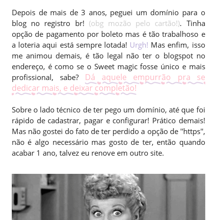
Depois de mais de 3 anos, peguei um domínio para o
blog no registro br!
(obg mozão pelo cartão!)
. Tinha
opção de pagamento por boleto mas é tão trabalhoso e
a loteria aqui está sempre lotada!
Urgh!
Mas enfim, isso
me animou demais, é tão legal não ter o blogspot no
endereço, é como se o Sweet magic fosse único e mais
Dá aquele empurrão pra se
profissional, sabe?
dedicar mais, e deixar completão!
Sobre o lado técnico de ter pego um domínio, até que foi
rápido de cadastrar, pagar e configurar! Prático demais!
Mas não gostei do fato de ter perdido a opção de ''https'',
não é algo necessário mas gosto de ter, então quando
acabar 1 ano, talvez eu renove em outro site.