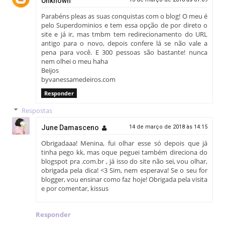
Unknown
Parabéns pleas as suas conquistas com o blog! O meu é
pelo Superdominios e tem essa opção de por direto o
site e já ir, mas tmbm tem redirecionamento do URL
antigo para o novo, depois confere lá se não vale a
pena para você. E 300 pessoas são bastante! nunca
nem olhei o meu haha
Beijos
byvanessamedeiros.com
Responder
Respostas
June Damasceno
14 de março de 2018 às 14:15
Obrigadaaa! Menina, fui olhar esse só depois que já
tinha pego kk, mas oque peguei também direciona do
blogspot pra .com.br , já isso do site não sei, vou olhar,
obrigada pela dica! <3 Sim, nem esperava! Se o seu for
blogger, vou ensinar como faz hoje! Obrigada pela visita
e por comentar, kissus
Responder