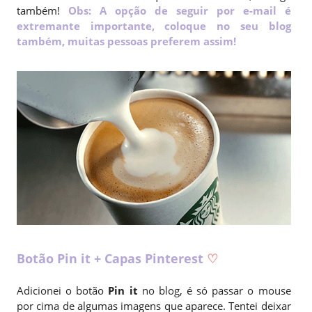
também!
Obs: A opção de seguir por e-mail é
extremante importante, coloque no seu blog
também, muitas pessoas preferem assim!
Botão Pin it + Capas Pinterest
♡
Adicionei o botão
Pin it
no blog, é só passar o mouse
por cima de algumas imagens que aparece. Tentei deixar