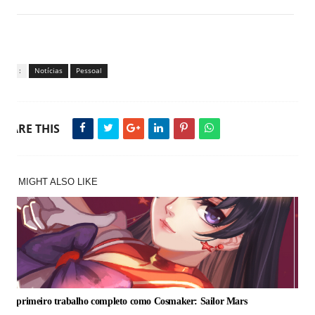
Tags :
Notícias
Pessoal
SHARE THIS
YOU MIGHT ALSO LIKE
Meu primeiro trabalho completo como Cosmaker: Sailor Mars