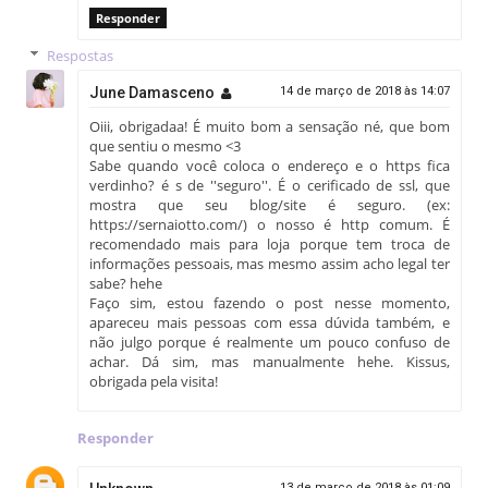
Responder
Respostas
June Damasceno
14 de março de 2018 às 14:07
Oiii, obrigadaa! É muito bom a sensação né, que bom
que sentiu o mesmo <3
Sabe quando você coloca o endereço e o https fica
verdinho? é s de ''seguro''. É o cerificado de ssl, que
mostra que seu blog/site é seguro. (ex:
https://sernaiotto.com/) o nosso é http comum. É
recomendado mais para loja porque tem troca de
informações pessoais, mas mesmo assim acho legal ter
sabe? hehe
Faço sim, estou fazendo o post nesse momento,
apareceu mais pessoas com essa dúvida também, e
não julgo porque é realmente um pouco confuso de
achar. Dá sim, mas manualmente hehe. Kissus,
obrigada pela visita!
Responder
13 de março de 2018 às 01:09