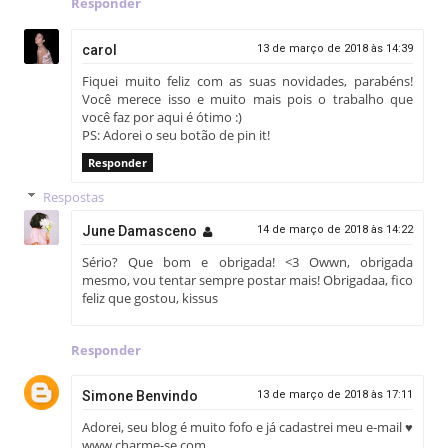
Responder
carol
13 de março de 2018 às 14:39
Fiquei muito feliz com as suas novidades, parabéns!
Você merece isso e muito mais pois o trabalho que
você faz por aqui é ótimo :)
PS: Adorei o seu botão de pin it!
Responder
Respostas
June Damasceno
14 de março de 2018 às 14:22
Sério? Que bom e obrigada! <3 Owwn, obrigada
mesmo, vou tentar sempre postar mais! Obrigadaa, fico
feliz que gostou, kissus
Responder
Simone Benvindo
13 de março de 2018 às 17:11
Adorei, seu blog é muito fofo e já cadastrei meu e-mail ♥
www.charme-se.com