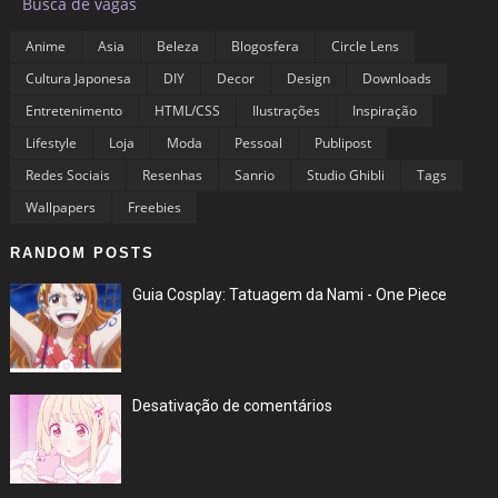
▶
Busca de vagas
Anime
Asia
Beleza
Blogosfera
Circle Lens
Cultura Japonesa
DIY
Decor
Design
Downloads
Entretenimento
HTML/CSS
Ilustrações
Inspiração
Lifestyle
Loja
Moda
Pessoal
Publipost
Redes Sociais
Resenhas
Sanrio
Studio Ghibli
Tags
Wallpapers
Freebies
RANDOM POSTS
Guia Cosplay: Tatuagem da Nami - One Piece
Sep 29, 2023
Desativação de comentários
Sep 23, 2023