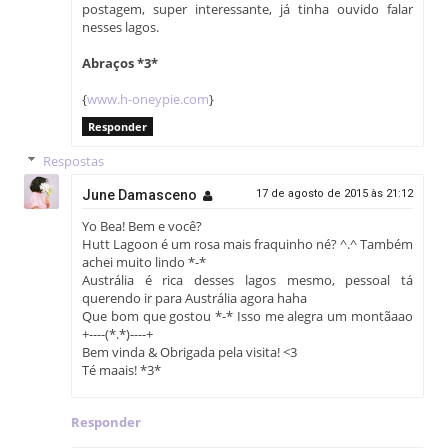
postagem, super interessante, já tinha ouvido falar
nesses lagos.
Abraços *3*
{
www.h-oneypie.com
}
Responder
Respostas
June Damasceno
17 de agosto de 2015 às 21:12
Yo Bea! Bem e você?
Hutt Lagoon é um rosa mais fraquinho né? ^.^ Também
achei muito lindo *-*
Austrália é rica desses lagos mesmo, pessoal tá
querendo ir para Austrália agora haha
Que bom que gostou *-* Isso me alegra um montãaao
+----(*.*)----+
Bem vinda & Obrigada pela visita! <3
Té maais! *3*
Responder