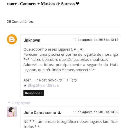
La France - Cantores + Musicas de Sucesso ❤
28 Comentários:
Unknown
11 de agosto de 2015 às 13:12
Que sooonho esses lugares (. ♥ ‿ ♥).
Parecem uma piscina enoorme de iogurte de morango
*¬* ´ ai eu descubro que são bactérias shauhsuas
Adoreei as fotos, principalmente a segunda do Hutt
Lagoon, que céu lindo é essee, ameeei *¬*
Até^___^ Post novo (づ￣ ³￣)づ
★
Blog:ShyandBrave
Responder
Respostas
June Damasceno
11 de agosto de 2015 às 13:35
Né *-* , um ensaio fotográfico nesses lugares iam ficar
lindos *-*