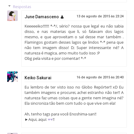
Respostas
June Damasceno
13 de agosto de 2015 às 23:24
Keeeeeiko!!!!!!! *-*/, sério? nossa que legal eu não sabia
disso, e nas materias que li, só falavam dos lagos
mesmo, e que aproveitam o sal desse mar também .
Flamingos gostam desses lagos qe lindos *-* pena que
não tem imagem disso! D; Super interessante né? A
natureza é magica, amo muito tudo isso :P
Obg pela visita e por comentar! *-*
Keiko Sakurai
16 de agosto de 2015 às 20:40
Eu lembro de ter visto isso no Globo Repórter!! xD Eu
também imagens e procurei, achei estranho não ter!! A
natureza faz umas coisas que a gente nem imagina né?
Ela sincroniza tão bem com tudo o que vive om ela!
Ah, tenho tags para você Enoshima-san!!
►Aqui, aqui:
♥♥
!!