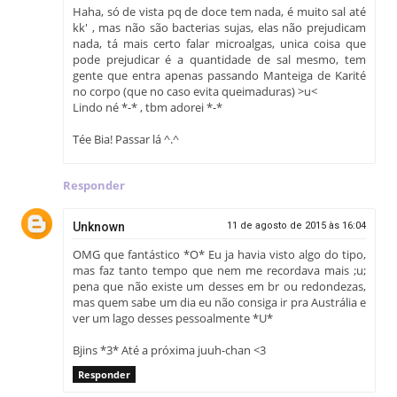
Haha, só de vista pq de doce tem nada, é muito sal até
kk' , mas não são bacterias sujas, elas não prejudicam
nada, tá mais certo falar microalgas, unica coisa que
pode prejudicar é a quantidade de sal mesmo, tem
gente que entra apenas passando Manteiga de Karité
no corpo (que no caso evita queimaduras) >u<
Lindo né *-* , tbm adorei *-*
Tée Bia! Passar lá ^.^
Responder
Unknown
11 de agosto de 2015 às 16:04
OMG que fantástico *O* Eu ja havia visto algo do tipo,
mas faz tanto tempo que nem me recordava mais ;u;
pena que não existe um desses em br ou redondezas,
mas quem sabe um dia eu não consiga ir pra Austrália e
ver um lago desses pessoalmente *U*
Bjins *3* Até a próxima juuh-chan <3
Responder