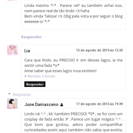
Linda mesmo *-* . Parece né? eu também achei isso,
nem parece real de tão lindo <3 haha
Bem vinda Talissa! <3. Obg pela vista e por seguir o blog
eeeeeee o/ *-*
Responder
Lia
15 de agosto de 2015 às 12:20
Cara que lindo, eu PRECISO ir em desses lagos, ia me
sentir uma fada *o*
Amei saber que esses lagos rosa existem!
♥ Rendas e Doces
Responder
Respostas
June Damasceno
17 de agosto de 2015 às 19:39
Lindo né ^.^ , kk' também PRECISO! *0* , se for com um
cosplay de fada então :P . Parece um lugar mágico ^.^ .
Que bom que gostou, adoro poder compartilhar
curiosidades assim aqui, também não sabia que existia,