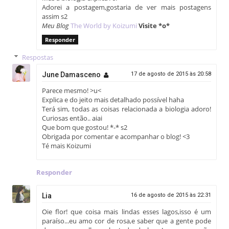
Adorei a postagem,gostaria de ver mais postagens
assim s2
Meu Blog
The World by Koizumi
Visite *o*
Responder
Respostas
June Damasceno
17 de agosto de 2015 às 20:58
Parece mesmo! >u<
Explica e do jeito mais detalhado possível haha
Terá sim, todas as coisas relacionada a biologia adoro!
Curiosas então.. aiai
Que bom que gostou! *-* s2
Obrigada por comentar e acompanhar o blog! <3
Té mais Koizumi
Responder
Lia
16 de agosto de 2015 às 22:31
Oie flor! que coisa mais lindas esses lagos,isso é um
paraíso...eu amo cor de rosa,e saber que a gente pode