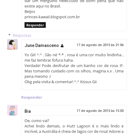
dar um mergulho neles.tudo de bom! pena que não
existe aqui no Brasil.
Beijos
princes-kawaii.blogspot.com.br
Responder
Respostas
June Damasceno
17 de agosto de 2015 às 21:06
Yo Gii! ^.^ . São né *-* , rosa é uma cor muito lindinha ,
me faz lembrar fofura haha.
Verdade! Pode desfrutar de um banho cor de rosa :P.
Mas tomando cuidado com os olhos, magina x.x . Uma
pena mesmo :/
Obg pela visita & comentar! ^.^ Kissus Gii
Responder
Bia
17 de agosto de 2015 às 15:00
Oe, como vai?
Achei lindo demais, o Hutt Lagoon é o mais lindo e
incrível, a Austrália é cheia de lagos cor de rosa! Adorei a