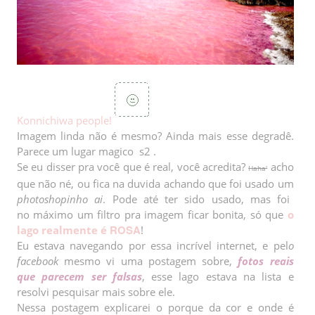
K
o
n
n
i
chi
wa
p
e
o
p
l
e!
Imagem linda não é mesmo? Ainda mais esse degradê.
Parece um lugar magico s2 .
Se eu disser pra você que é real, você acredita?
acho
Haha'
que não né, ou fica na duvida achando que foi usado um
photoshopinho ai
. Pode até ter sido usado, mas foi
no máximo um filtro pra imagem ficar bonita, só que
o
ROSA
lago realmente é
!
Eu estava navegando por essa incrível internet, e pel
o
facebook
mesmo vi uma postagem sobre,
fotos reais
que parecem ser falsas
, esse lago estava na lista e
resolvi pesquisar mais sobre ele.
Nessa postagem explicarei o porque da cor e onde é