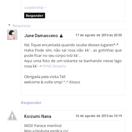
Leadership ~
Responder
Respostas
June Damasceno
17 de agosto de 2015 às 20:50
Né, fiquei encantada quando soube desses lugares*-*
Haha Pode sim, não sai rosa não kk' , as gotinhas que
pode ficar no seu corpo tvlz kk' ,
Aqui uma foto de um vistante se banhando nesse lago
rosa kk' ->
PINK Dreams
Obrigada pela visita Tel!
welcome & volte smp! ^.^ Kissus
Responder
Koizumi Nana
16 de agosto de 2015 às 10:19
MDS! Parece mentira!
Mas a biologia explica /o/