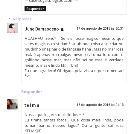
--- cake-sugar.blogspot.com ---
Responder
Respostas
June Damasceno
17 de agosto de 2015 às 20:31
HUASHAU' Sério? . Se ele fosse mágico mesmo, que
seres magicos existiriam? Uuuh boa coisa a se criar no
mudinho imaginário de fantasia haha . Mas no mar rosa
real, é apenas microalgas mesmo (vi uma foto com o
golfinho nesse mar, mas não sei se esse é verdade
mesmo, mas é lindo kk) . Tbm!
Eu que agradeço! Obrigada pela visita e por comentar!
*-*
Responder
t e l m a
15 de agosto de 2015 às 21:13
Nossa que lugares mais lindos *-*
Eu tiraria tantas fotos... Que coisa mais linda, pode
tomar banho nesses lagos? Ou a gente sai rosa
KFHAKJIF