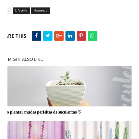
Tags :
Lifestyle
Natureza
SHARE THIS
YOU MIGHT ALSO LIKE
Como plantar mudas perfeitas de suculentas ♡