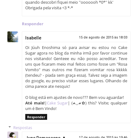
quando descobri fiquei meio ''ooooooh *0*'' kk'
Obrigada pela visita <3 *-*
Responder
Isabelle
15 de agosto de 2015 às 18:03
Oi Júuh Enoshima só para avisar eu estou no Cake
Sugar agora no blog da minha irmã por favor continue
nos visitando! Genteee eu não posso acreditar. Teve
uns que ficaram meio mal feitos como fosse um "Rosa
Vomito" mas outros me fizeram vomitar rosa kkkkk
(tendeu? - piada sem graça essa). Talvez seja a imagem
do google, eu preciso visitar esses lugares. Olhando de
cima parece ate nesquic!
O blog está em ajustes de novo??? Bem vou aguardar!
Até mais!
|
Cake Sugar
| (◕◡◕✿) this? Visite; qualquer
um é Bem Vindo!
Responder
Respostas
17 de agosto de 2015 às 19:46