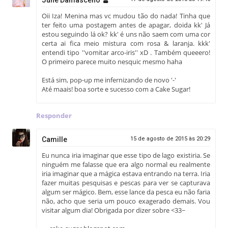
June Damasceno
Oii Iza! Menina mas vc mudou tão do nada! Tinha que
ter feito uma postagem antes de apagar, doida kk' Já
estou seguindo lá ok? kk' é uns não saem com uma cor
certa ai fica meio mistura com rosa & laranja. kkk'
entendi tipo ''vomitar arco-iris'' xD . Também queeero!
O primeiro parece muito nesquic mesmo haha
Está sim, pop-up me infernizando de novo '-'
Até maais! boa sorte e sucesso com a Cake Sugar!
Responder
Camille
15 de agosto de 2015 às 20:29
Eu nunca iria imaginar que esse tipo de lago existiria. Se
ninguém me falasse que era algo normal eu realmente
iria imaginar que a mágica estava entrando na terra. Iria
fazer muitas pesquisas e pescas para ver se capturava
algum ser mágico. Bem, esse lance da pesca eu não faria
não, acho que seria um pouco exagerado demais. Vou
visitar algum dia! Obrigada por dizer sobre <33~