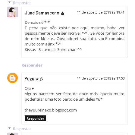
Respostas
June Damasceno
11 de agosto de 2015 às 19:41
Demais né *-*
É pena que não existe por aqui mesmo, haha ver
pessoalmente deve ser incrível *-* . Se você for lembra
de mim kk >u<. Obs: adorei sua foto, você combina
muito com a Jinx *-*
Kissus ''3 , té mais Shiro-chan ^^
Responder
Yuzu ★彡
11 de agosto de 2015 às 17:53
Olá ♥
Alguns parecem ser feito de doce mds, queria muito
poder tirar uma foto perto de um deles *u*
theyuureineko.blogspot.com
Responder
Respostas